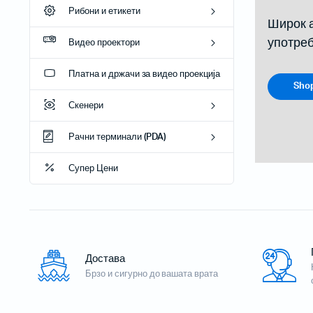
Рибони и етикети
Широк а
употре
Видео проектори
Платна и држачи за видео проекција
Sho
Рибони
Пренослив
Скенери
Етикети
Проектори
Рачни терминали (PDA)
Проектори
Супер Цени
Проектори 
Инсталаци
Достава
Бар-код читачи за на маса
Брзо и сигурно до вашата врата
Безжични бар-код читачи
Вградливи бар-код читачи