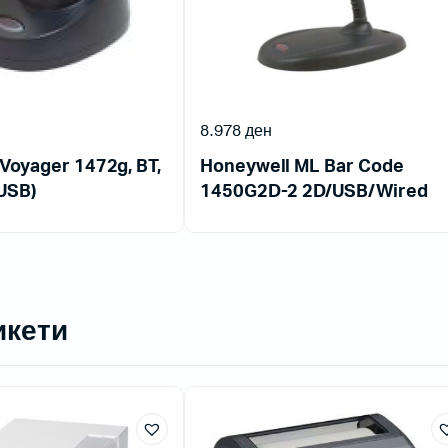
8.978
ден
Voyager 1472g, BT,
Honeywell ML Bar Code
(USB)
1450G2D-2 2D/USB/Wired
икети