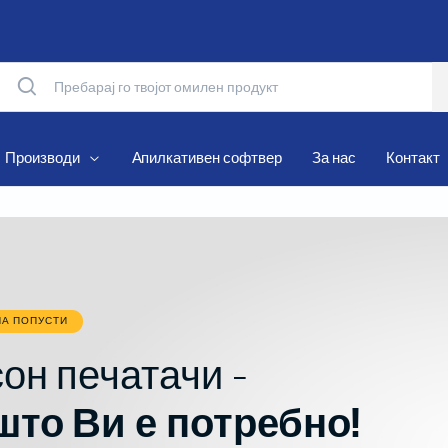
Производи
Апилкативен софтвер
За нас
Контакт
Матрични печатачи
Термални печатачи
НА ПОПУСТИ
Мобилни печатачи
он печатачи -
Рибони и Хартиени ролни
што Ви е потребно!