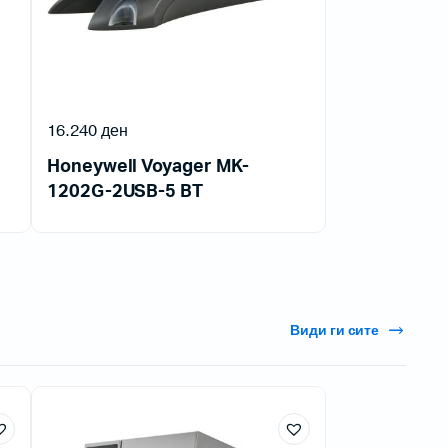
16.240
ден
Honeywell Voyager MK-
1202G-2USB-5 BT
Види ги сите