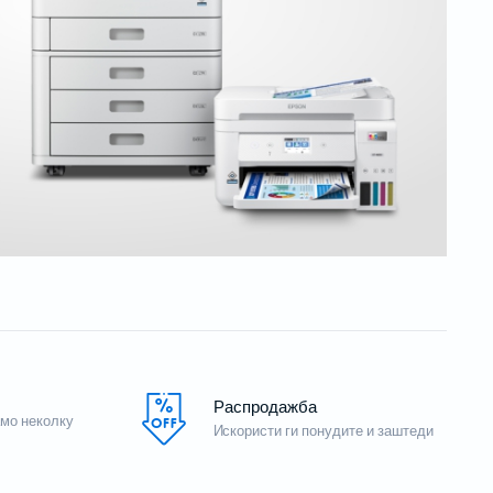
з
Потрошен материјал
Акцесориси
Не
на
Бизнис скенери
Потрошувачки скенер
Распродажба
амо неколку
Искористи ги понудите и заштеди