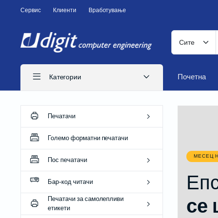
Сервис
Клиенти
Вработување
Почетна
Категории
Печатачи
ITS печатачи
Големо форматни печатачи
Иглични печатачи
МЕСЕЦ 
Пос печатачи
Ласерски печатачи
Епс
Печатачи за CD
Бар-код читачи
Бизнис печатачи
Печатачи за самолепливи
се 
етикети
Потрошен материјал