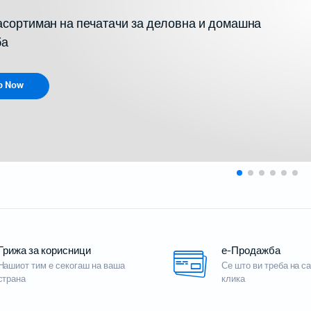
сортиман на печатачи за деловна и домашна
ба
p Now
и проектори
 за домашно кино
 со кратка раздалеченост
со ултра кратка раздалеченост
ски проектори
Грижа за корисници
е-Продажба
Мобилни терминали
Нашиот тим е секогаш на ваша
Се што ви треба на с
страна
клика
Таблети
Кабли, PSU, Аксесоари