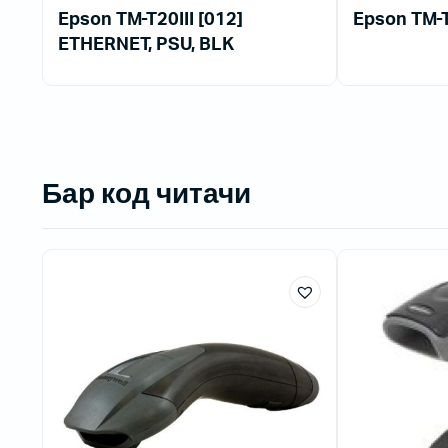
Epson TM-T20III [012]
Epson TM-T
ETHERNET, PSU, BLK
Бар код читачи