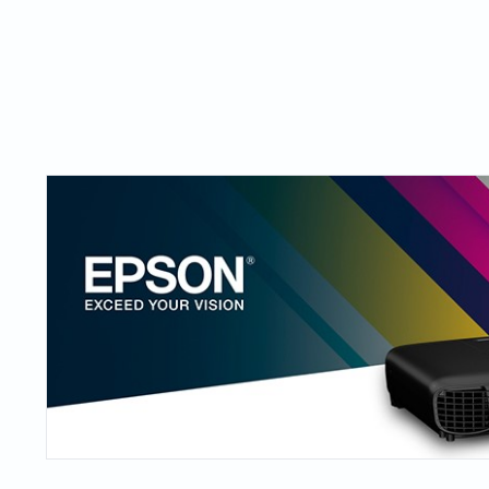
Жичани бар-код читачи