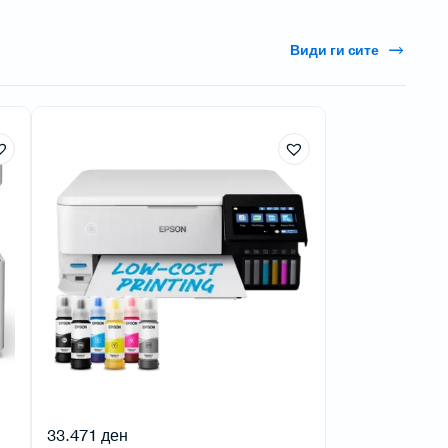
Види ги сите
33.471
ден