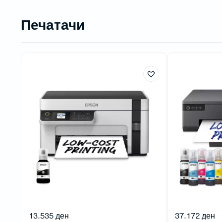
Печатачи
13.535
ден
37.172
ден