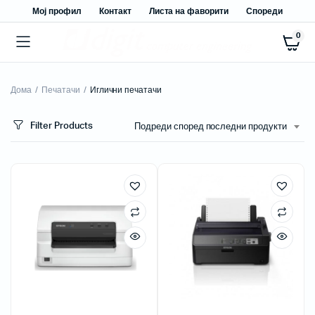
Мој профил
Контакт
Листа на фаворити
Спореди
0
Дома
Печатачи
Иглични печатачи
Filter Products
Подреди според последни продукти