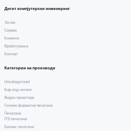
Дигит компјутерски инженеринг
За нас
Сервис
Клиенти
Вработување
Контакт
Категории на производи
Uncategorized
Бар-код читачи
Видео проектори
Големо форматни печатачи
Печатачи
ITS печатачи
Бизнис печатачи