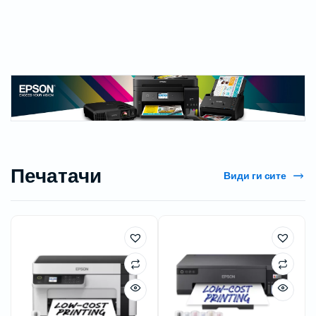
Печатачи
Види ги сите