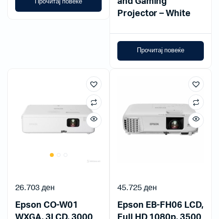
and Gaming
Прочитај повеќе
Projector – White
Прочитај повеќе
26.703
ден
45.725
ден
Epson CO-W01
Epson EB-FH06 LCD,
WXGA, 3LCD, 3000
Full HD 1080p, 3500