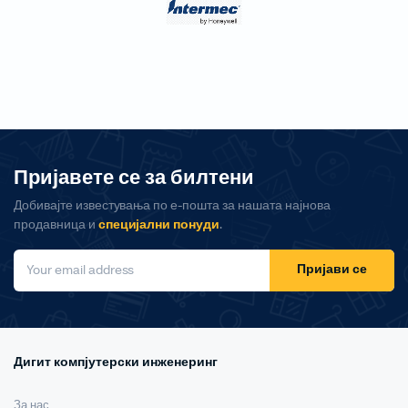
Пријавете се за билтени
Добивајте известувања по е-пошта за нашата најнова
продавница и
специјални понуди
.
Пријави се
Дигит компјутерски инженеринг
За нас