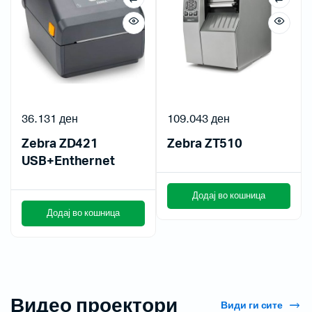
36.131
ден
109.043
ден
Zebra ZD421
Zebra ZT510
USB+Enthernet
Додај во кошница
Додај во кошница
Видео проектори
Види ги сите