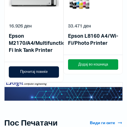
16.926
ден
33.471
ден
Epson
Epson L8160 A4/Wi-
M2170/A4/Multifunction/Mono/Wi-
Fi/Photo Printer
Fi Ink Tank Printer
Додај во кошница
Прочитај повеќе
Пос Печатачи
Види ги сите