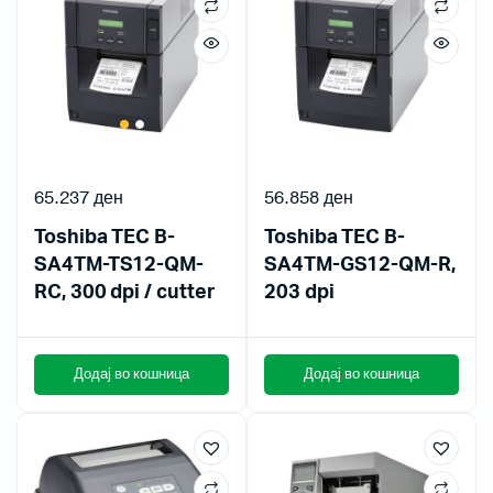
65.237
ден
56.858
ден
Toshiba TEC B-
Toshiba TEC B-
SA4TM-TS12-QM-
SA4TM-GS12-QM-R,
RC, 300 dpi / cutter
203 dpi
Додај во кошница
Додај во кошница