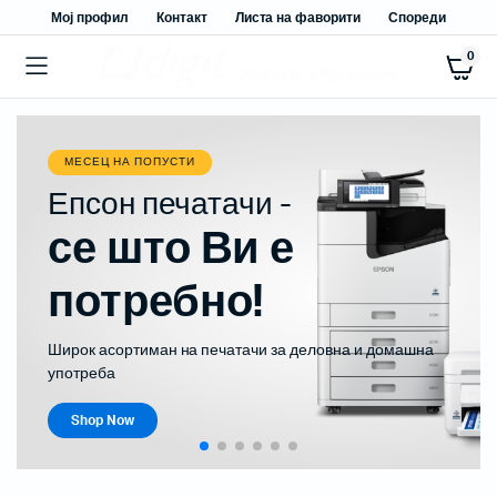
Мој профил
Контакт
Листа на фаворити
Спореди
0
МЕСЕЦ НА ПОПУСТИ
Епсон печатачи -
се што Ви е
потребно!
Широк асортиман на печатачи за деловна и домашна
употреба
Shop Now