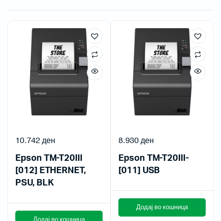
10.742
ден
8.930
ден
Epson TM-T20III
Epson TM-T20III-
[012] ETHERNET,
[011] USB
PSU, BLK
Додај во кошница
Додај во кошница