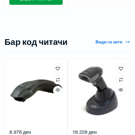
Бар код читачи
Види ги сите
8.978
ден
18.228
ден