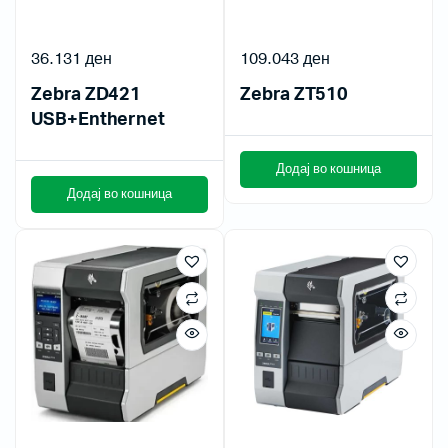
36.131
ден
109.043
ден
Zebra ZD421
Zebra ZT510
USB+Enthernet
Додај во кошница
Додај во кошница