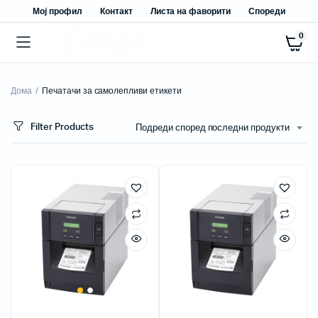
Мој профил
Контакт
Листа на фаворити
Спореди
0
Дома
Печатачи за самолепливи етикети
Filter Products
Подреди според последни продукти