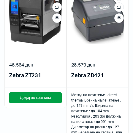
46.564
ден
28.579
ден
Zebra ZT231
Zebra ZD421
Метод на печатење : direct
Додај во кошница
thermal Брзина на печатење :
до 127 mm / s Ширина на
печатење : до 104 mm
Резолуција : 203 dpi Должина
на печатење : до 991 mm
Дијаметар на ролна : до 127
mm Дебелина на хартија : min.