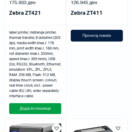
175.933
ден
126.945
ден
Zebra ZT421
Zebra ZT411
label printer, midrange printer,
Прочитај повеќе
thermal transfer, 8 dots/mm (203
dpi), media width (max.): 178
mm, print width (max.): 168 mm,
roll diameter (max.): 203mm,
speed (max.): 305 mm/s, USB
(2x), RS232, Bluetooth, Ethernet,
emulation: EPL, ZPL, ZPLII,
RAM: 256 MB, Flash: 512 MB,
display (touch screen, colour),
real time clock, incl.: power
cable (EU, UK), order separately:
interface cable
Додај во кошница