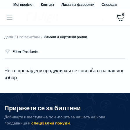
Мој профил
Контакт
Листа на фаворити
Спореди
0
Дома
Пос печатачи
Рибони и Хартиени ролни
Filter Products
Не се пронајдени продукти кои се совпаѓаат на вашиот
избор.
Пријавете се за билтени
Добивајте известувања по е-пошта за нашата најнова
продавница и
специјални понуди
.