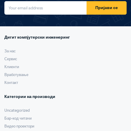
Пријави се
Дигит компјутерски инженеринг
За нас
Сервис
Клиенти
Вработување
Контакт
Категории на производи
Uncategorized
Бар-код читачи
Видео проектори