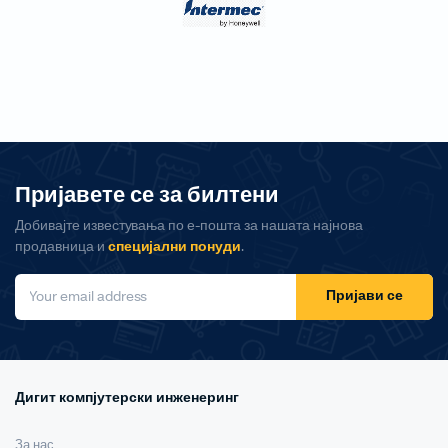
Пријавете се за билтени
Добивајте известувања по е-пошта за нашата најнова
продавница и
специјални понуди
.
Пријави се
Дигит компјутерски инженеринг
За нас