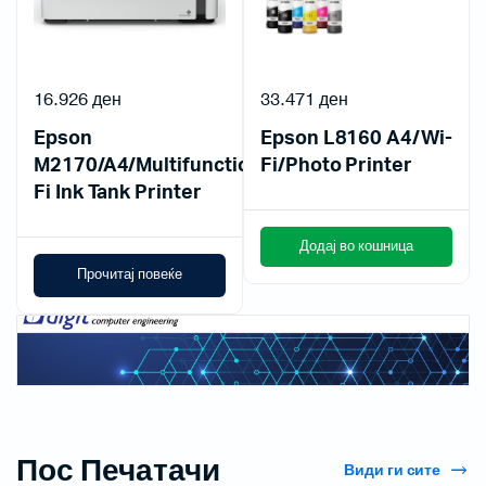
16.926
ден
33.471
ден
Epson
Epson L8160 A4/Wi-
M2170/A4/Multifunction/Mono/Wi-
Fi/Photo Printer
Fi Ink Tank Printer
Додај во кошница
Прочитај повеќе
Пос Печатачи
Види ги сите