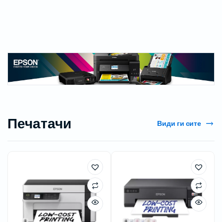
Печатачи
Види ги сите