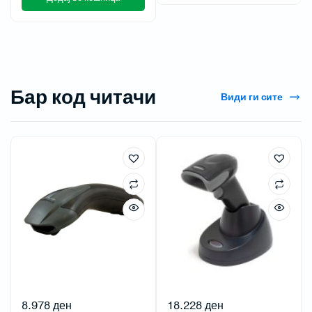
Бар код читачи
Види ги сите
8.978
ден
18.228
ден