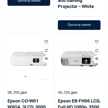
and Gaming
Прочитај повеќе
Projector – White
Прочитај повеќе
26.703
ден
45.725
ден
Epson CO-W01
Epson EB-FH06 LCD,
WXGA, 3LCD, 3000
Full HD 1080p, 3500