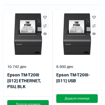
10.742
ден
8.930
ден
Epson TM-T20III
Epson TM-T20III-
[012] ETHERNET,
[011] USB
PSU, BLK
Додај во кошница
Додај во кошница