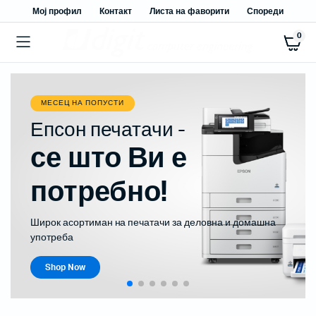
Мој профил
Контакт
Листа на фаворити
Спореди
0
МЕСЕЦ НА ПОПУСТИ
Епсон печатачи -
се што Ви е
потребно!
Широк асортиман на печатачи за деловна и домашна
употреба
Shop Now