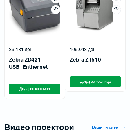
36.131
ден
109.043
ден
Zebra ZD421
Zebra ZT510
USB+Enthernet
Додај во кошница
Додај во кошница
Видео проектори
Види ги сите