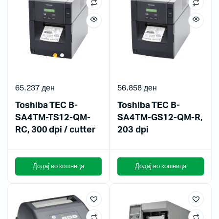
65.237
ден
56.858
ден
Toshiba TEC B-
Toshiba TEC B-
SA4TM-TS12-QM-
SA4TM-GS12-QM-R,
RC, 300 dpi / cutter
203 dpi
Додај во кошница
Додај во кошница