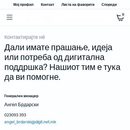
Мој профил
Контакт
Листа на фаворити
Спореди
0
Контактирајте нѐ
Дали имате прашање, идеја
или потреба од дигитална
поддршка? Нашиот тим е тука
да ви помогне.
Генерален менаџер
Ангел Брдарски
023093 393
angel_brdarski@digit.net.mk