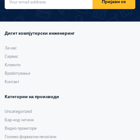
Пријави се
Дигит компјутерски инженеринг
За нас
Сервис
Клиенти
Вработување
Контакт
Категории на производи
Uncategorized
Бар-код читачи
Видео проектори
Големо форматни печатачи