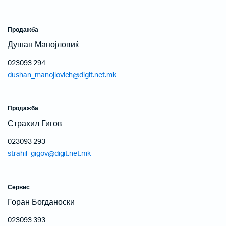
Продажба
Душан Манојловиќ
023093 294
dushan_manojlovich@digit.net.mk
Продажба
Страхил Гигов
023093 293
strahil_gigov@digit.net.mk
Сервис
Горан Богданоски
023093 393