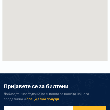
Пријавете се за билтени
Добивајте известувања по е-пошта за нашата најнова
продавница и
специјални понуди
.