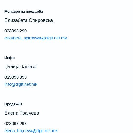
Менаџер на продажба
Елизабета Спировска
023093 290
elizabeta_spirovska@digit.net.mk
Инфо
Џулија Јанева
023093 393
info@digit.net.mk
Продажба
Елена Трајчева
023093 293
elena_trajceva@digit.net.mk