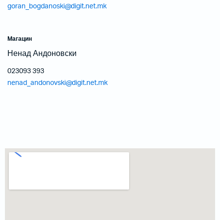
goran_bogdanoski@digit.net.mk
Mагацин
Ненад Андоновски
023093 393
nenad_andonovski@digit.net.mk