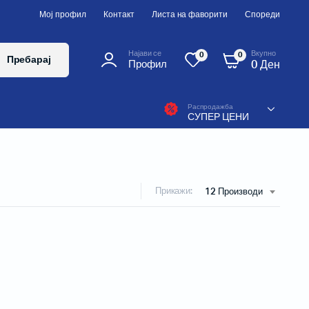
Мој профил
Контакт
Листа на фаворити
Спореди
Вкупно
Најави се
0
0
Пребарај
0
Ден
Профил
Распродажба
СУПЕР ЦЕНИ
Десктоп печатачи
Прикажи:
12 Производи
Печатачи од средна класа
Индустриски печатачи
Колорни лабел печатачи
Мобилни печатачи
RFID печатачи