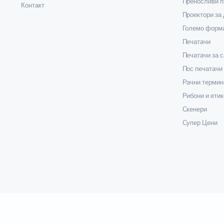
Преносливи п
Контакт
Жичани бар-код читачи
Проектори за
Големо форма
Печатачи
Печатачи за 
Пос печатачи
Рачни термин
Рибони и етик
Скенери
Супер Цени