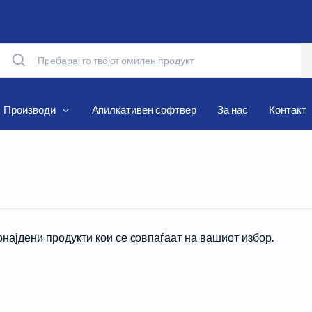
Производи
Апилкативен софтвер
За нас
Контакт
Матрични печатачи
Термални печатачи
Мобилни печатачи
онајдени продукти кои се совпаѓаат на вашиот избор.
Рибони и Хартиени ролни