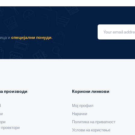
ница и
специјални понуди
.
и проектори
 за домашно кино
 со кратка раздалеченост
со ултра кратка раздалеченост
ски проектори
на производи
Корисни линкови
d
Мој профил
Мобилни терминали
чи
Нарачки
ори
Таблети
Политика на приватност
 проектори
Услови на користење
Кабли, PSU, Аксесоари