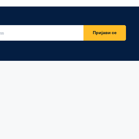
Потрошен материјал
Акцесориси
Пријави се
Бизнис скенери
Потрошувачки скенер