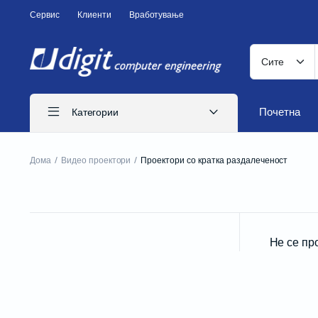
Сервис
Клиенти
Вработување
Почетна
Категории
Дома
Видео проектори
Проектори со кратка раздалеченост
ITS печатачи
Иглични печатачи
Ласерски печатачи
Не се пр
Печатачи за CD
Бизнис печатачи
Потрошен материјал