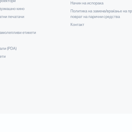
роектори
Начин на испорака
 домашно кино
Политика на замена/враќање на пр
тни печатачи
поврат на парични средства
Контакт
самолепливи етикети
али (PDA)
ети