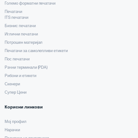
Големо форматни печатачи
Печатачи
ITS печатачи
Бизнис печатачи
Иглични печатачи
Потрошен материјал
Печатачи за самолепливи етикети
Пос печатачи
Рачни терминали (PDA)
Рибони и етикети
Скенери
Супер Цени
Корисни линкови
Мој профил
Нарачки