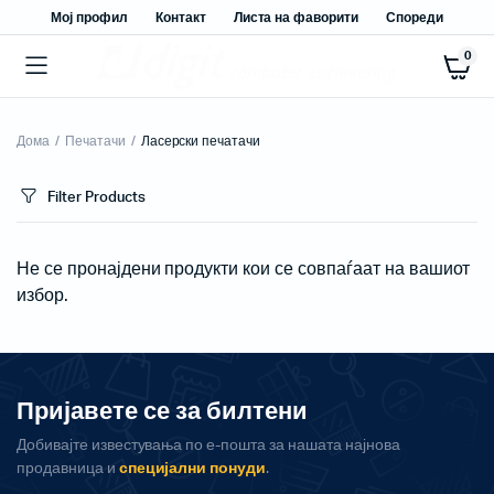
Мој профил
Контакт
Листа на фаворити
Спореди
0
Дома
Печатачи
Ласерски печатачи
Filter Products
Не се пронајдени продукти кои се совпаѓаат на вашиот
избор.
Пријавете се за билтени
Добивајте известувања по е-пошта за нашата најнова
продавница и
специјални понуди
.