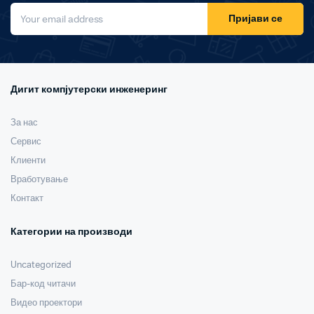
Пријави се
Дигит компјутерски инженеринг
За нас
Сервис
Клиенти
Вработување
Контакт
Категории на производи
Uncategorized
Бар-код читачи
Видео проектори