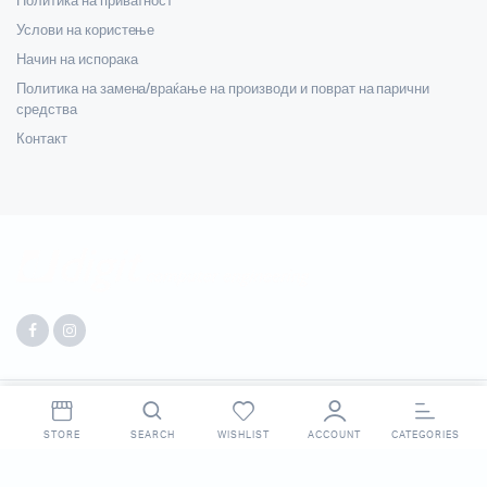
Политика на приватност
Услови на користење
Начин на испорака
Политика на замена/враќање на производи и поврат на парични
средства
Контакт
Copyright 2025 © Digit. All right reserved. Made by
Webpigment
.
STORE
SEARCH
WISHLIST
ACCOUNT
CATEGORIES