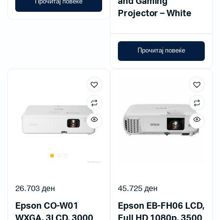
and Gaming
Прочитај повеќе
Projector – White
Прочитај повеќе
26.703
ден
45.725
ден
Epson CO-W01
Epson EB-FH06 LCD,
WXGA, 3LCD, 3000
Full HD 1080p, 3500