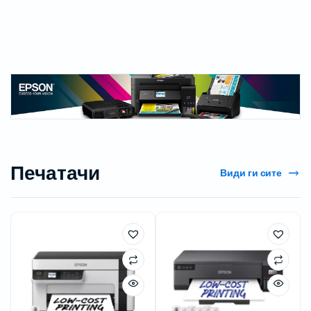
Печатачи
Види ги сите