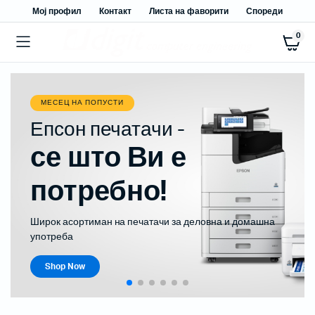
Мој профил
Контакт
Листа на фаворити
Спореди
0
МЕСЕЦ НА ПОПУСТИ
Епсон печатачи -
се што Ви е
потребно!
Широк асортиман на печатачи за деловна и домашна
употреба
Shop Now