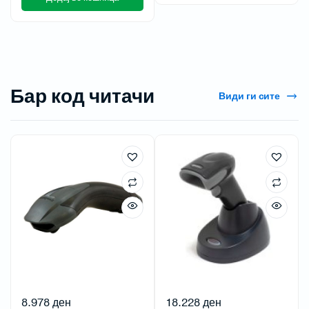
Бар код читачи
Види ги сите
8.978
ден
18.228
ден