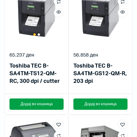
65.237
ден
56.858
ден
Toshiba TEC B-
Toshiba TEC B-
SA4TM-TS12-QM-
SA4TM-GS12-QM-R,
RC, 300 dpi / cutter
203 dpi
Додај во кошница
Додај во кошница