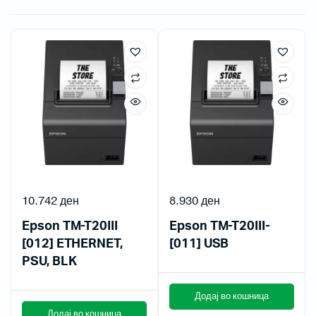
10.742
ден
8.930
ден
Epson TM-T20III
Epson TM-T20III-
[012] ETHERNET,
[011] USB
PSU, BLK
Додај во кошница
Додај во кошница