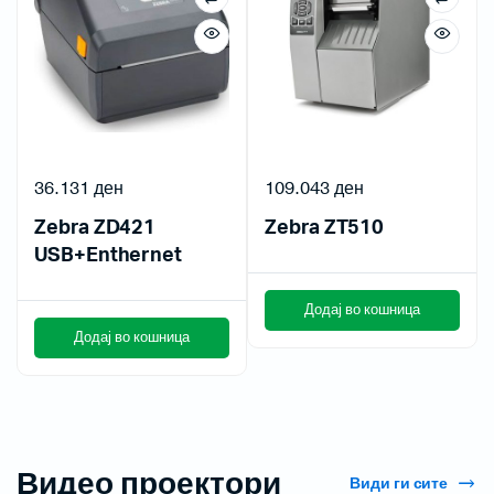
36.131
ден
109.043
ден
Zebra ZD421
Zebra ZT510
USB+Enthernet
Додај во кошница
Додај во кошница
Видео проектори
Види ги сите