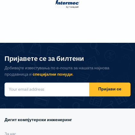
Пријавете се за билтени
Добивајте известувања по е-пошта за нашата најнова
продавница и
специјални понуди
.
Пријави се
Дигит компјутерски инженеринг
За нас