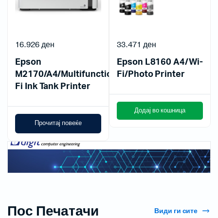
16.926
ден
33.471
ден
Epson
Epson L8160 A4/Wi-
M2170/A4/Multifunction/Mono/Wi-
Fi/Photo Printer
Fi Ink Tank Printer
Додај во кошница
Прочитај повеќе
Пос Печатачи
Види ги сите