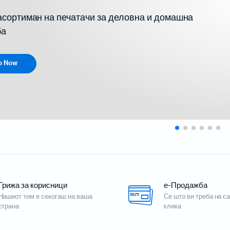
сортиман на печатачи за деловна и домашна
ба
p Now
и проектори
 за домашно кино
 со кратка раздалеченост
со ултра кратка раздалеченост
ски проектори
Грижа за корисници
е-Продажба
Мобилни терминали
Нашиот тим е секогаш на ваша
Се што ви треба на с
страна
клика
Таблети
Кабли, PSU, Аксесоари