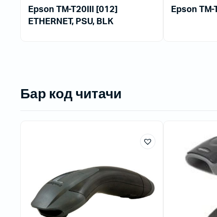
Epson TM-T20III [012]
Epson TM-T
ETHERNET, PSU, BLK
Бар код читачи