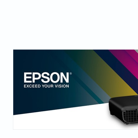
Жичани бар-код читачи