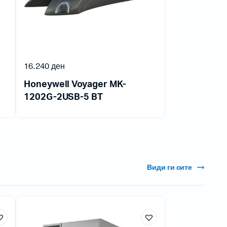
16.240
ден
Honeywell Voyager MK-
1202G-2USB-5 BT
Види ги сите