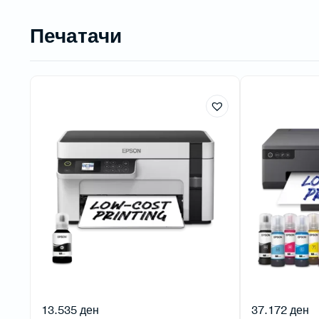
Печатачи
13.535
ден
37.172
ден