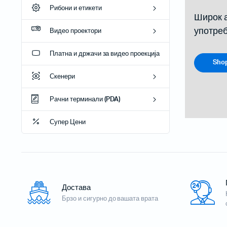
Рибони и етикети
Широк а
употре
Видео проектори
Платна и држачи за видео проекција
Sho
Рибони
Пренослив
Скенери
Етикети
Проектори
Рачни терминали (PDA)
Проектори
Супер Цени
Проектори 
Инсталаци
Достава
Бар-код читачи за на маса
Брзо и сигурно до вашата врата
Безжични бар-код читачи
Вградливи бар-код читачи