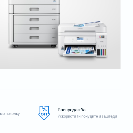
з
Потрошен материјал
Акцесориси
Не
на
Бизнис скенери
Потрошувачки скенер
Распродажба
амо неколку
Искористи ги понудите и заштеди