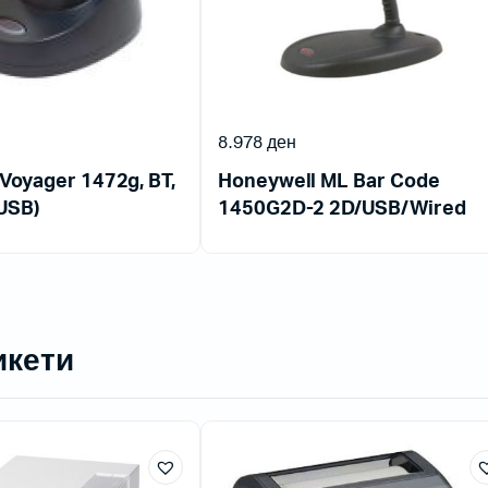
8.978
ден
Voyager 1472g, BT,
Honeywell ML Bar Code
(USB)
1450G2D-2 2D/USB/Wired
икети