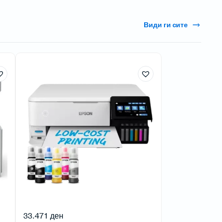
Види ги сите
33.471
ден