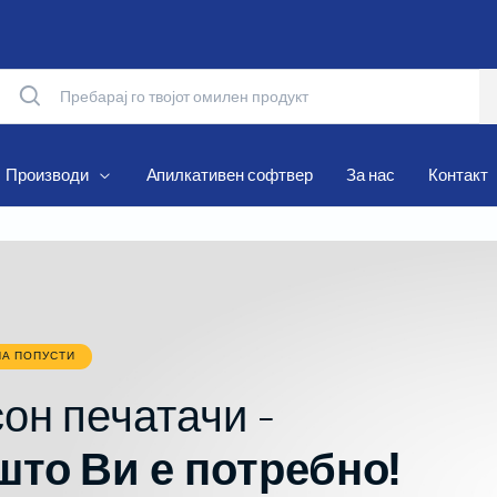
Производи
Апилкативен софтвер
За нас
Контакт
Матрични печатачи
Термални печатачи
НА ПОПУСТИ
Мобилни печатачи
он печатачи -
Рибони и Хартиени ролни
што Ви е потребно!