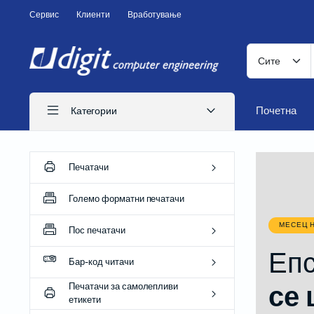
Сервис
Клиенти
Вработување
Почетна
Категории
Печатачи
ITS печатачи
Големо форматни печатачи
Иглични печатачи
МЕСЕЦ 
Пос печатачи
Ласерски печатачи
Епс
Печатачи за CD
Бар-код читачи
Бизнис печатачи
Печатачи за самолепливи
се 
етикети
Потрошен материјал