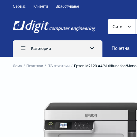
Сервис
Клиенти
Вработување
Почетна
Категории
Дома
Печатачи
ITS печатачи
Epson M2120 A4/Multifunction/Mono/W
ITS печатачи
Иглични печатачи
Ласерски печатачи
Печатачи за CD
Бизнис печатачи
Потрошен материјал