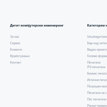
Дигит компјутерски инженеринг
Категории 
За нас
Uncategorize
Сервис
Бар-код чита
Клиенти
Видео проект
Вработување
Големо форма
Контакт
Печатачи
ITS печатачи
Бизнис печат
Иглични печа
Потрошен мат
Печатачи за 
Пос печатачи
Рачни термин