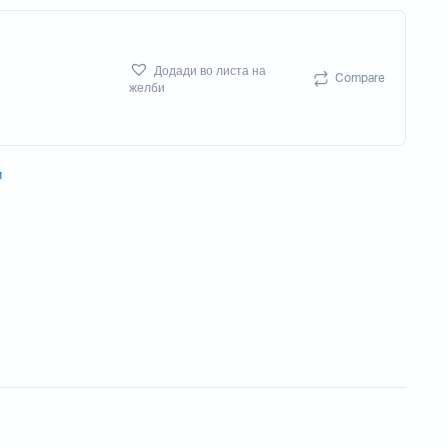
Потрошен материјал
Акцесориси
Додади во листа на
Compare
желби
Бизнис скенери
и
Потрошувачки скенер