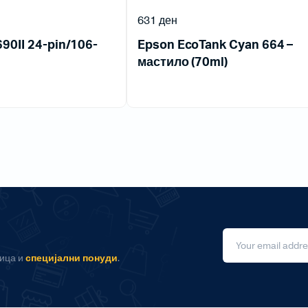
631
ден
90II 24-pin/106-
Epson EcoTank Cyan 664 –
мастило (70ml)
ница и
специјални понуди
.