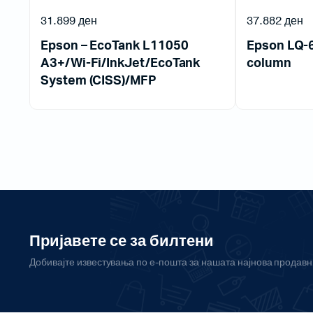
31.899
ден
37.882
ден
Epson – EcoTank L11050
Epson LQ-6
A3+/Wi-Fi/InkJet/EcoTank
column
System (CISS)/MFP
Пријавете се за билтени
Добивајте известувања по е-пошта за нашата најнова продав