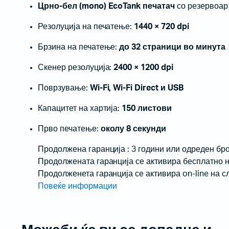
Црно-бел (mono) EcoTank печатач
со резервоар
Жичани бар-код читачи
Резолуција на печатење:
1440 × 720 dpi
Брзина на печатење:
до 32 страници во минута
Скенер резолуција:
2400 × 1200 dpi
Поврзување:
Wi-Fi, Wi-Fi Direct и USB
Капацитет на хартија:
150 листови
Прво печатење:
околу 8 секунди
Продолжена гаранција : 3 години или одреден број
Продолжената гаранција се активира бесплатно н
Продолженета гаранција се активира on-line на с
Повеќе информации