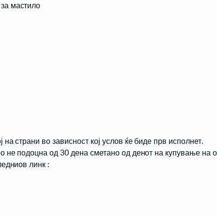
 за мастило
 на страни во зависност кој услов ќе биде прв исполнет.
о не подоцна од 30 дена сметано од денот на купување на 
ледниов линк :