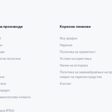
на производи
Корисни линкови
d
Мој профил
чи
Нарачки
ори
Политика на приватност
тни печатачи
Услови на користење
Начин на испорака
Политика на замена/враќање на пр
ачи
поврат на парични средства
тачи
Контакт
еријал
самолепливи етикети
али (PDA)