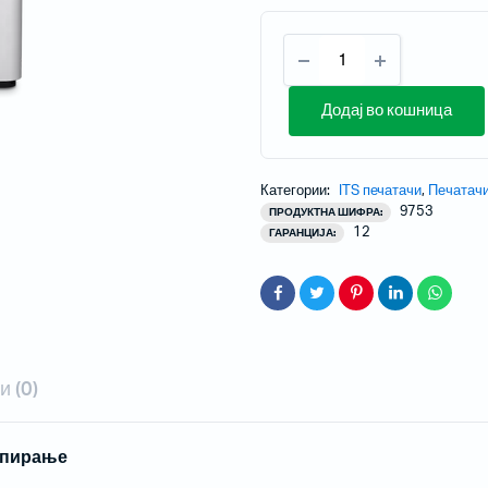
Додај во кошница
и проектори
Категории:
ITS печатачи
,
Печатач
 за домашно кино
9753
ПРОДУКТНА ШИФРА:
 со кратка раздалеченост
12
ГАРАНЦИЈА:
со ултра кратка раздалеченост
ски проектори
 (0)
Мобилни терминали
Таблети
опирање
Кабли, PSU, Аксесоари