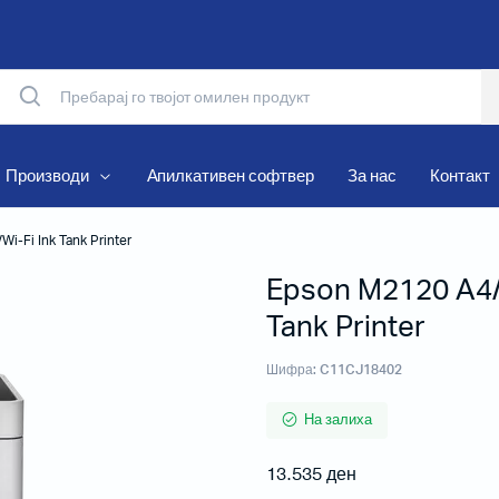
Производи
Апилкативен софтвер
За нас
Контакт
i-Fi Ink Tank Printer
Epson M2120 A4/M
Матрични печатачи
Tank Printer
Термални печатачи
Мобилни печатачи
Шифра:
C11CJ18402
Рибони и Хартиени ролни
На залиха
13.535
ден