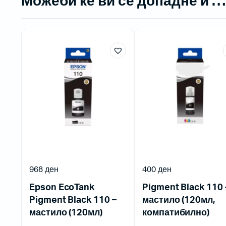
Можеби ќе ви се допадне и …
968
ден
400
ден
Epson EcoTank
Pigment Black 110 
Pigment Black 110 –
мастило (120мл,
мастило (120мл)
компатибилно)