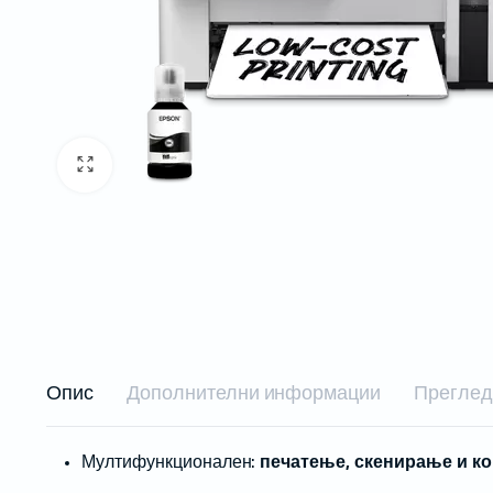
Рибони
Пренослив
Етикети
Проектори
Проектори
Проектори 
Инсталаци
Опис
Дополнителни информации
Прегледи
Бар-код читачи за на маса
Безжични бар-код читачи
Мултифункционален:
печатење, скенирање и к
Вградливи бар-код читачи