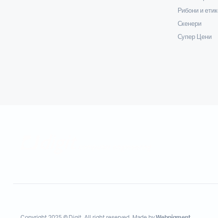
Рибони и етик
Скенери
Супер Цени
Copyright 2025 © Digit. All right reserved. Made by
Webpigment
.