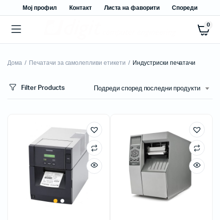
Мој профил
Контакт
Листа на фаворити
Спореди
0
Дома
Печатачи за самолепливи етикети
Индустриски печатачи
Filter Products
Подреди според последни продукти