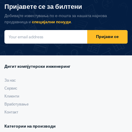
Пријавете се за билтени
Добивајте известувања по е-пошта за нашата најнова
продавница и
специјални понуди
.
Пријави се
Дигит компјутерски инженеринг
За нас
Сервис
Клиенти
Вработување
Контакт
Категории на производи