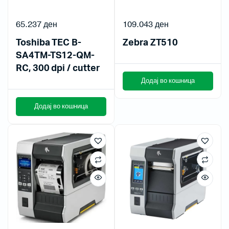
65.237
ден
109.043
ден
Toshiba TEC B-
Zebra ZT510
SA4TM-TS12-QM-
RC, 300 dpi / cutter
Додај во кошница
Додај во кошница