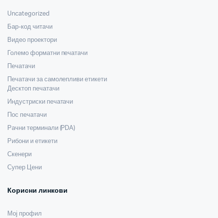
Uncategorized
Бар-код читачи
Видео проектори
Големо форматни печатачи
Печатачи
Печатачи за самолепливи етикети
Десктоп печатачи
Индустриски печатачи
Пос печатачи
Рачни терминали (PDA)
Рибони и етикети
Скенери
Супер Цени
Корисни линкови
Мој профил