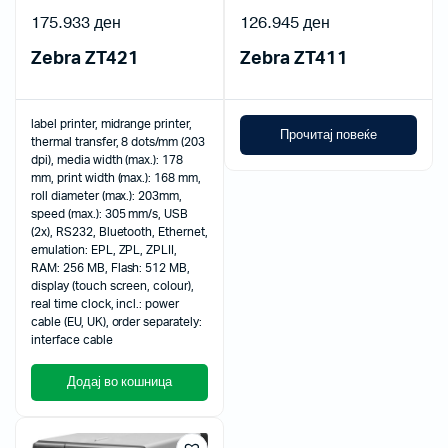
175.933
ден
126.945
ден
Zebra ZT421
Zebra ZT411
label printer, midrange printer,
Прочитај повеќе
thermal transfer, 8 dots/mm (203
dpi), media width (max.): 178
mm, print width (max.): 168 mm,
roll diameter (max.): 203mm,
speed (max.): 305 mm/s, USB
(2x), RS232, Bluetooth, Ethernet,
emulation: EPL, ZPL, ZPLII,
RAM: 256 MB, Flash: 512 MB,
display (touch screen, colour),
real time clock, incl.: power
cable (EU, UK), order separately:
interface cable
Додај во кошница