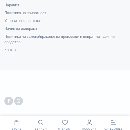
Нарачки
Политика на приватност
Услови на користење
Начин на испорака
Политика на замена/враќање на производи и поврат на парични
средства
Контакт
Copyright 2025 © Digit. All right reserved. Made by
Webpigment
.
STORE
SEARCH
WISHLIST
ACCOUNT
CATEGORIES