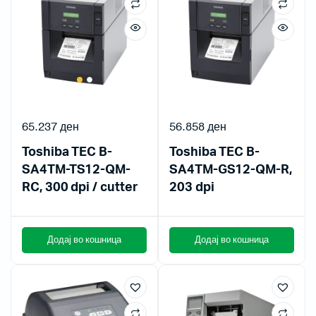
65.237
ден
56.858
ден
Toshiba TEC B-
Toshiba TEC B-
SA4TM-TS12-QM-
SA4TM-GS12-QM-R,
RC, 300 dpi / cutter
203 dpi
Додај во кошница
Додај во кошница