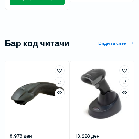
Бар код читачи
Види ги сите
8.978
ден
18.228
ден