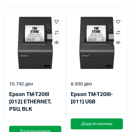
10.742
ден
8.930
ден
Epson TM-T20III
Epson TM-T20III-
[012] ETHERNET,
[011] USB
PSU, BLK
Додај во кошница
Додај во кошница