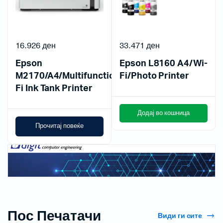
16.926
ден
33.471
ден
Epson
Epson L8160 A4/Wi-
M2170/A4/Multifunction/Mono/Wi-
Fi/Photo Printer
Fi Ink Tank Printer
Додај во кошница
Прочитај повеќе
Пос Печатачи
Види ги сите