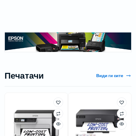
Печатачи
Види ги сите