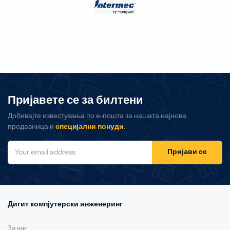
Пријавете се за билтени
Добивајте известувања по е-пошта за нашата најнова
продавница и
специјални понуди
.
Пријави се
Дигит компјутерски инженеринг
За нас