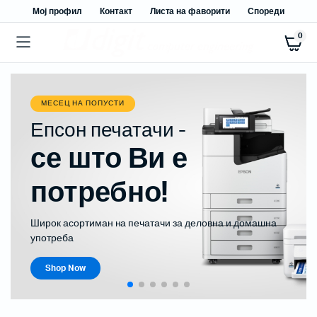
Мој профил
Контакт
Листа на фаворити
Спореди
0
МЕСЕЦ НА ПОПУСТИ
Епсон печатачи -
се што Ви е
потребно!
Широк асортиман на печатачи за деловна и домашна
употреба
Shop Now