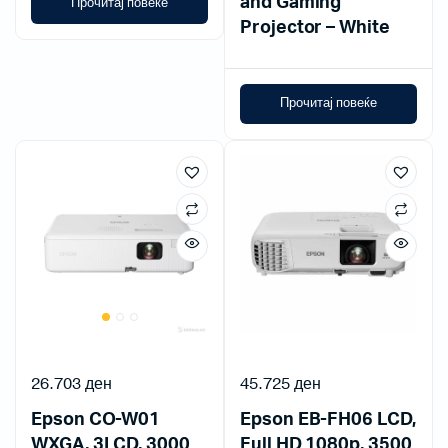
and Gaming
Прочитај повеќе
Projector – White
Прочитај повеќе
26.703
ден
45.725
ден
Epson CO-W01
Epson EB-FH06 LCD,
WXGA, 3LCD, 3000
Full HD 1080p, 3500