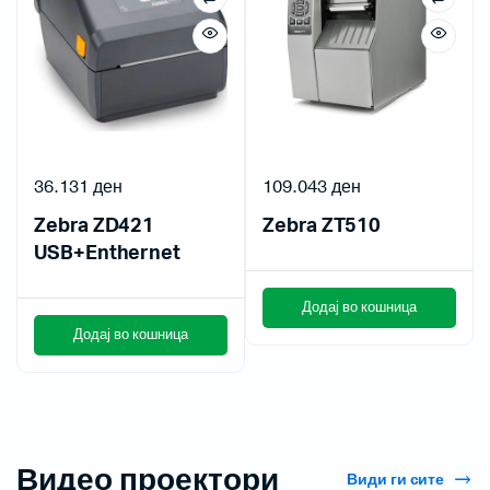
36.131
ден
109.043
ден
Zebra ZD421
Zebra ZT510
USB+Enthernet
Додај во кошница
Додај во кошница
Видео проектори
Види ги сите