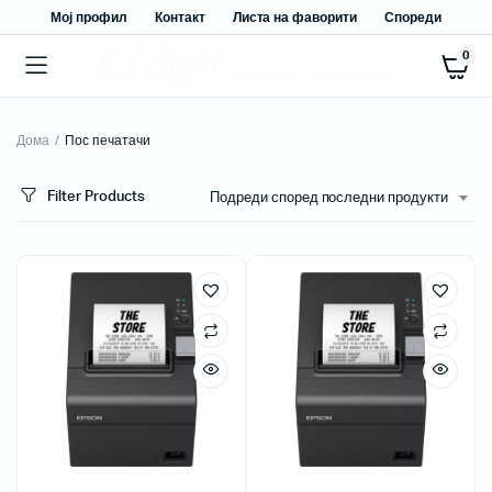
Мој профил
Контакт
Листа на фаворити
Спореди
0
Дома
Пос печатачи
Filter Products
Подреди според последни продукти