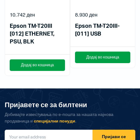
10.742
ден
8.930
ден
Epson TM-T20III
Epson TM-T20III-
[012] ETHERNET,
[011] USB
PSU, BLK
Додај во кошница
Додај во кошница
Пријавете се за билтени
Добивајте известувања по е-пошта за нашата најнова
продавница и
специјални понуди
.
Пријави се