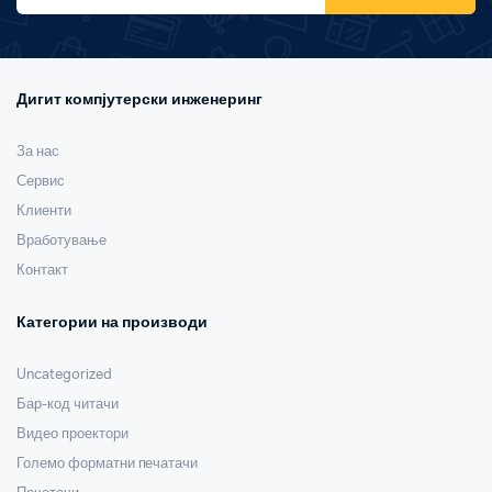
Дигит компјутерски инженеринг
За нас
Сервис
Клиенти
Вработување
Контакт
Категории на производи
Uncategorized
Бар-код читачи
Видео проектори
Големо форматни печатачи