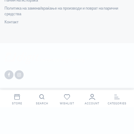
Начин на испорака
Политика на замена/враќање на производи и поврат на парични
средства
Контакт
Copyright 2025 © Digit. All right reserved. Made by
Webpigment
.
STORE
SEARCH
WISHLIST
ACCOUNT
CATEGORIES