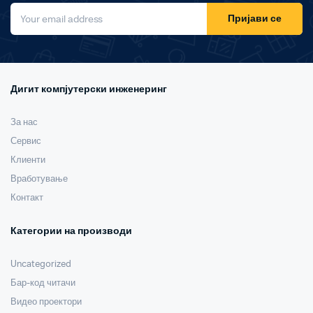
Пријави се
Дигит компјутерски инженеринг
За нас
Сервис
Клиенти
Вработување
Контакт
Категории на производи
Uncategorized
Бар-код читачи
Видео проектори