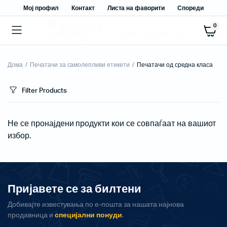
Мој профил
Контакт
Листа на фаворити
Спореди
0
Дома
Печатачи за самолепливи етикети
Печатачи од средна класа
Filter Products
Не се пронајдени продукти кои се совпаѓаат на вашиот
избор.
Пријавете се за билтени
Добивајте известувања по е-пошта за нашата најнова
продавница и
специјални понуди
.