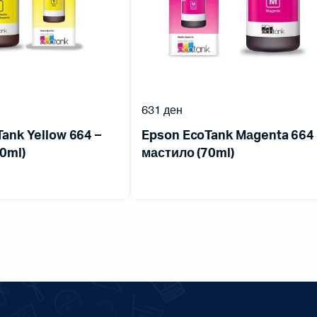
631
ден
ank Yellow 664 –
Epson EcoTank Mаgenta 664 
0ml)
мастило (70ml)