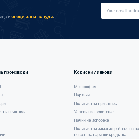
ница и
специјални понуди
.
на производи
Корисни линкови
d
Мој профил
чи
Нарачки
ори
Политика на приватност
тни печатачи
Услови на користење
Начин на испорака
Политика на замена/враќање на пр
ачи
поврат на парични средства