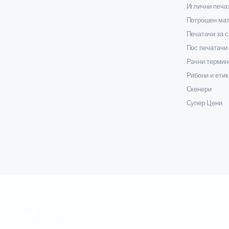
Иглични печа
Потрошен мат
Печатачи за 
Пос печатачи
Рачни термин
Рибони и етик
Скенери
Супер Цени