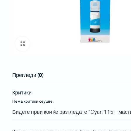
Рибони
Пренослив
Етикети
Проектори
Проектори
Проектори 
Прегледи (0)
Инсталаци
Критики
Нема критики сеуште.
Бар-код читачи за на маса
Бидете први кои ќе разгледате “Cyan 115 – маст
Безжични бар-код читачи
Вградливи бар-код читачи