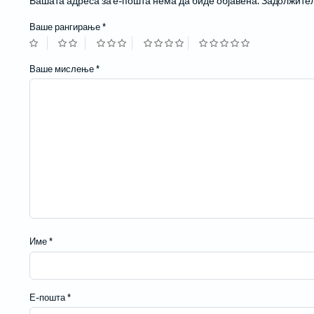
Вашата адреса за е-пошта нема да биде објавена.
Задолжител
Жичани бар-код читачи
Ваше рангирање
*
Ваше мислење
*
Име
*
Е-пошта
*