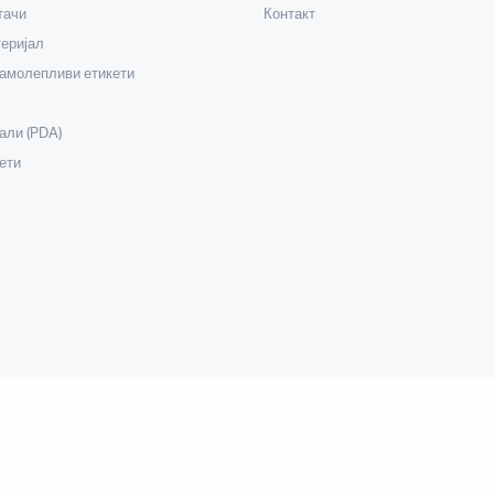
тачи
Контакт
еријал
самолепливи етикети
али (PDA)
ети