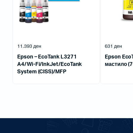
11.393
ден
631
ден
Epson – EcoTank L3271
Epson EcoT
A4/Wi-Fi/InkJet/EcoTank
мастило (7
System (CISS)/MFP