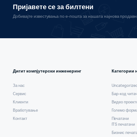
Пријавете се за билтени
Добивајте известувања по е-пошта за нашата најнова продав
Дигит компјутерски инженеринг
Категории 
За нас
Uncategorize
Сервис
Бар-код чита
Клиенти
Видео проект
Вработување
Големо форма
Контакт
Печатачи
ITS печатачи
Бизнис печат