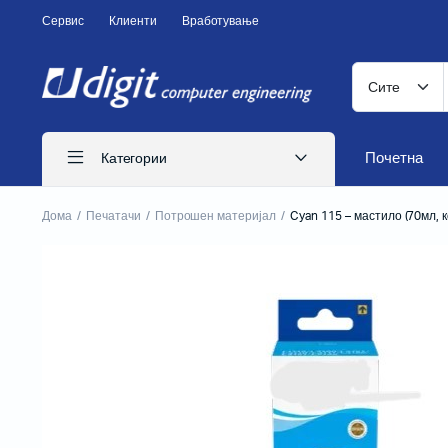
Сервис
Клиенти
Вработување
Почетна
Категории
Дома
Печатачи
Потрошен материјал
Cyan 115 – мастило (70мл, 
ITS печатачи
Иглични печатачи
Ласерски печатачи
Печатачи за CD
Бизнис печатачи
Потрошен материјал