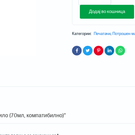
Додај во кошница
Категории:
Печатачи
,
Потрошен м
и проектори
 за домашно кино
 со кратка раздалеченост
со ултра кратка раздалеченост
ски проектори
Мобилни терминали
ило (70мл, компатибилно)”
Таблети
Кабли, PSU, Аксесоари