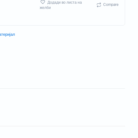
Додади во листа на
Compare
Потрошен материјал
желби
Акцесориси
атеријал
Бизнис скенери
Потрошувачки скенер