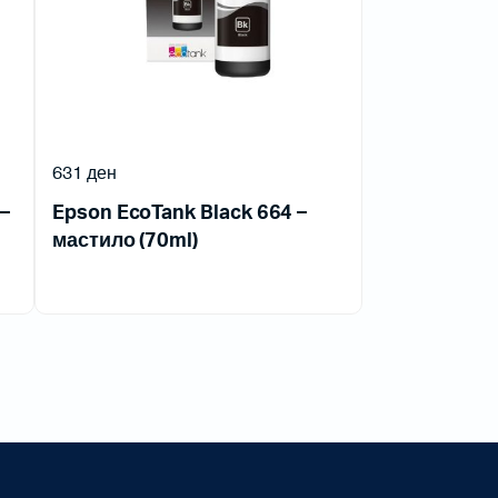
631
ден
–
Epson EcoTank Black 664 –
мастило (70ml)