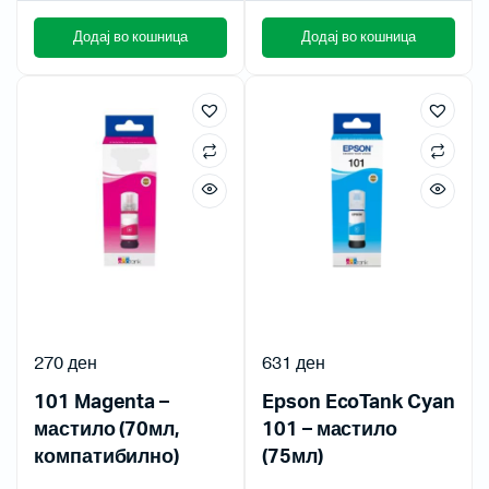
Додај во кошница
Додај во кошница
270
ден
631
ден
101 Magenta –
Epson EcoTank Cyan
мастило (70мл,
101 – мастило
компатибилно)
(75мл)