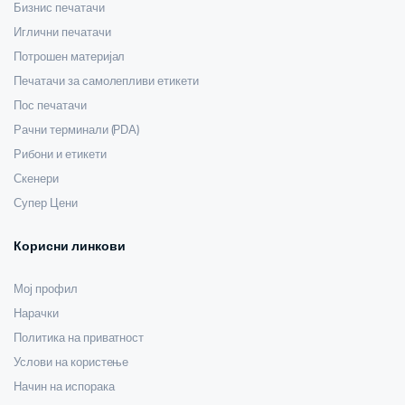
Бизнис печатачи
Иглични печатачи
Потрошен материјал
Печатачи за самолепливи етикети
Пос печатачи
Рачни терминали (PDA)
Рибони и етикети
Скенери
Супер Цени
Корисни линкови
Мој профил
Нарачки
Политика на приватност
Услови на користење
Начин на испорака