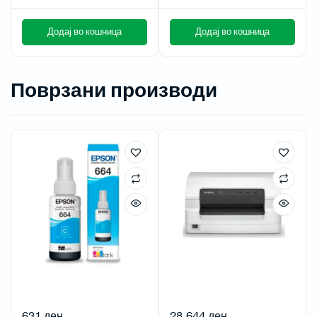
Додај во кошница
Додај во кошница
Поврзани производи
631
ден
28.644
ден