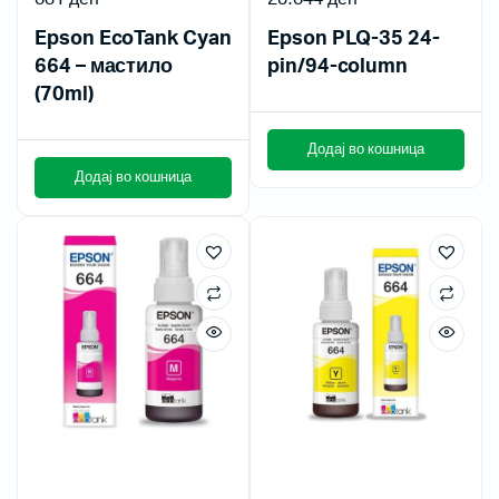
Epson EcoTank Cyan
Epson PLQ-35 24-
664 – мастило
pin/94-column
(70ml)
Додај во кошница
Додај во кошница