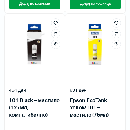
Додај во кошница
Додај во кошница
464
ден
631
ден
101 Black – мастило
Epson EcoTank
(127мл,
Yellow 101 –
компатибилно)
мастило (75мл)