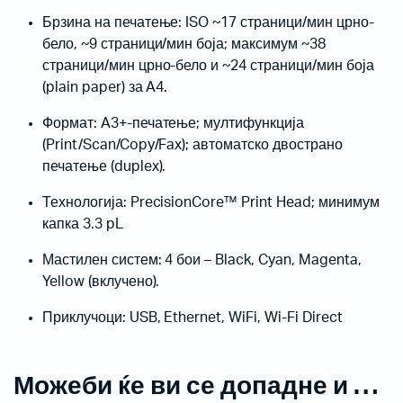
Брзина на печатење: ISO ~17 страници/мин црно-
бело, ~9 страници/мин боја; максимум ~38
страници/мин црно-бело и ~24 страници/мин боја
(plain paper) за A4.
Формат: A3+-печатење; мултифункција
(Print/Scan/Copy/Fax); автоматско двострано
печатење (duplex).
Технологија: PrecisionCore™ Print Head; минимум
капка 3.3 pL
Мастилен систем: 4 бои – Black, Cyan, Magenta,
Yellow (вклучено).
Приклучоци: USB, Ethernet, WiFi, Wi-Fi Direct
Можеби ќе ви се допадне и …