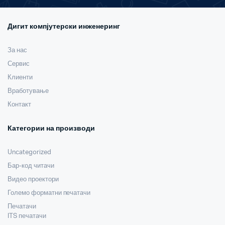
Дигит компјутерски инженеринг
За нас
Сервис
Клиенти
Вработување
Контакт
Категории на производи
Uncategorized
Бар-код читачи
Видео проектори
Големо форматни печатачи
Печатачи
ITS печатачи