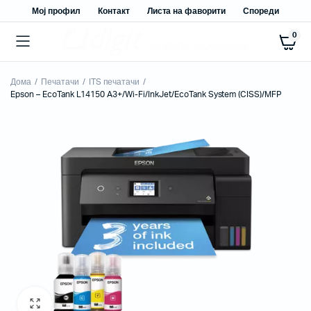
Мој профил
Контакт
Листа на фаворити
Спореди
0
Дома
Печатачи
ITS печатачи
Epson – EcoTank L14150 A3+/Wi-Fi/InkJet/EcoTank System (CISS)/MFP