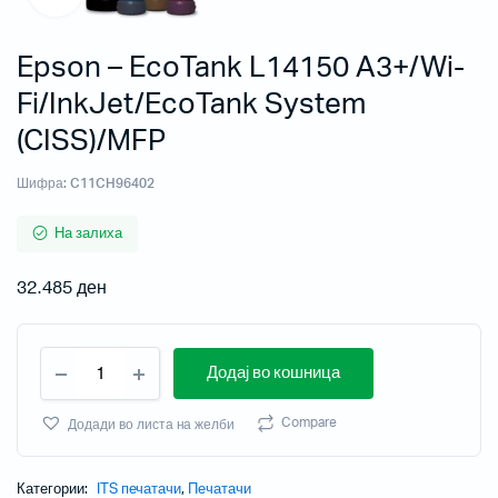
Epson – EcoTank L14150 A3+/Wi-
Fi/InkJet/EcoTank System
(CISS)/MFP
Шифра:
C11CH96402
На залиха
32.485
ден
Додај во кошница
Compare
Додади во листа на желби
Категории:
ITS печатачи
,
Печатачи