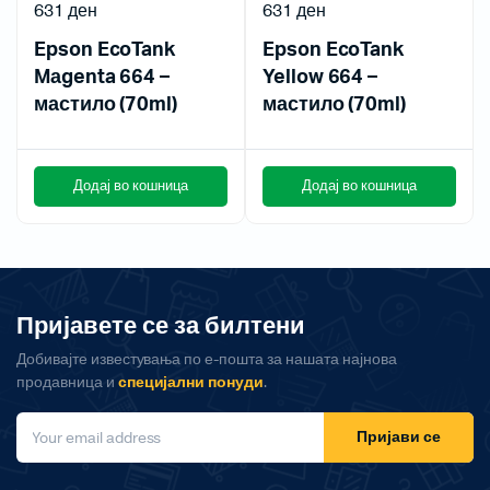
631
ден
631
ден
Epson EcoTank
Epson EcoTank
Mаgenta 664 –
Yellow 664 –
мастило (70ml)
мастило (70ml)
Додај во кошница
Додај во кошница
Пријавете се за билтени
Добивајте известувања по е-пошта за нашата најнова
продавница и
специјални понуди
.
Пријави се