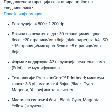
Продолженета гаранција се активира on-line на
следниов линк :
Повеќе информации
Резолуција: 4 800 × 1 200 dpi.
Брзина на печатење: до ~30 страници/мин црно-
бело, ~20 страници/мин боја (plain paper) за A4; ISO
~15 страници/мин црно-бело и ~8 страници/мин
боја.
Формат: поддржува A3+; функција печатење само
(Print) – не мултифункција.
Технологија: PrecisionCore™ Printhead; минимум
капка ~3.3 pL; мастила: 4-бојно (Black, Cyan,
Magenta, Yellow) инк-танк систем.
Мастилен систем: 4 бои – Black, Cyan, Magenta,
Yellow (вклучено).