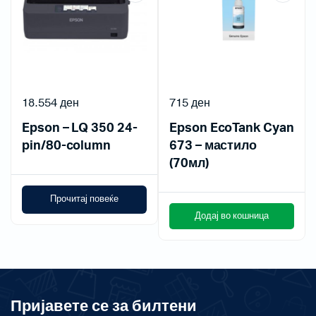
18.554
ден
715
ден
Epson – LQ 350 24-
Epson EcoTank Cyan
pin/80-column
673 – мастило
(70мл)
Прочитај повеќе
Додај во кошница
Пријавете се за билтени