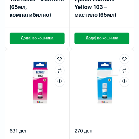
(65мл,
Yellow 103 –
компатибилно)
мастило (65мл)
Додај во кошница
Додај во кошница
631
ден
270
ден