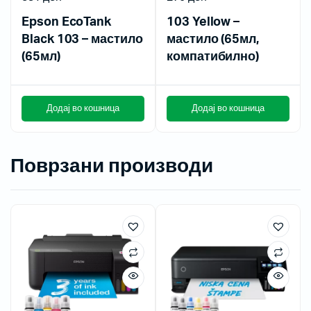
Epson EcoTank
103 Yellow –
Black 103 – мастило
мастило (65мл,
(65мл)
компатибилно)
Додај во кошница
Додај во кошница
Поврзани производи