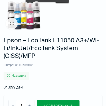
Epson – EcoTank L11050 A3+/Wi-
Fi/InkJet/EcoTank System
(CISS)/MFP
Шифра:
C11CK39402
На залиха
31.899
ден
Додај во кошница