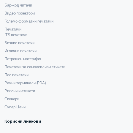
Бар-код читачи
Видео проектори
Големо форматни печатачи
Печатачи
ITS печатачи
Бизнис печатачи
Иглични печатачи
Потрошен материјал
Печатачи за самолепливи етикети
Пос печатачи
Рачни терминали (PDA)
Рибони и етикети
Скенери
Супер Цени
Корисни линкови