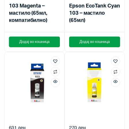
103 Magenta –
Epson EcoTank Cyan
мастило (65мл,
103 – мастило
компатибилно)
(65мл)
Додај во кошница
Додај во кошница
631
ден
270
ден