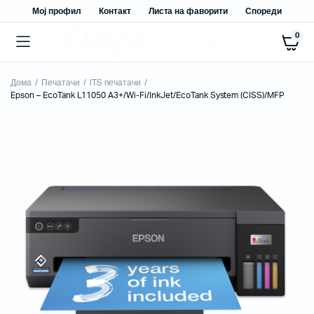
Мој профил
Контакт
Листа на фаворити
Спореди
0
Дома
Печатачи
ITS печатачи
Epson – EcoTank L11050 A3+/Wi-Fi/InkJet/EcoTank System (CISS)/MFP