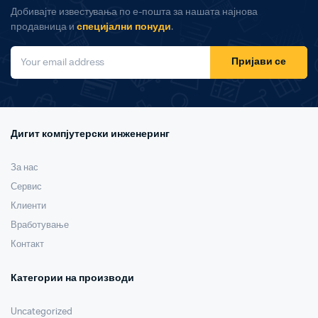
Добивајте известувања по е-пошта за нашата најнова
продавница и
специјални понуди
.
Пријави се
Дигит компјутерски инженеринг
За нас
Сервис
Клиенти
Вработување
Контакт
Категории на производи
Uncategorized