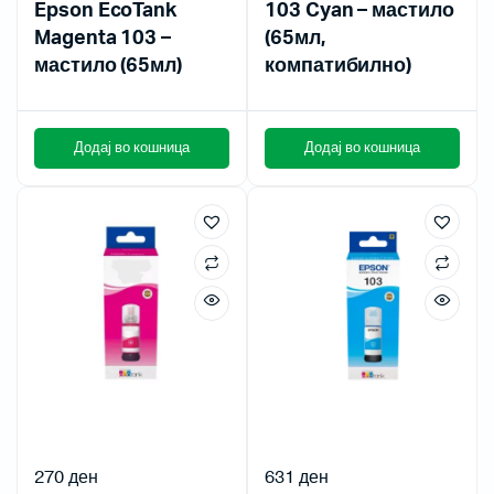
Epson EcoTank
103 Cyan – мастило
Magenta 103 –
(65мл,
мастило (65мл)
компатибилно)
Додај во кошница
Додај во кошница
270
ден
631
ден