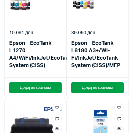
10.091
ден
39.060
ден
Epson – EcoTank
Epson – EcoTank
L1270
L8180 A3+/Wi-
A4/WiFi/InkJet/EcoTank
Fi/InkJet/EcoTank
System (CISS)
System (CISS)/MFP
Додај во кошница
Додај во кошница