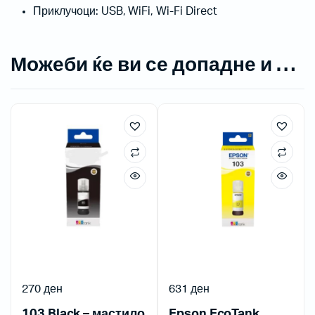
Приклучоци: USB, WiFi, Wi-Fi Direct
Можеби ќе ви се допадне и …
270
ден
631
ден
103 Black – мастило
Epson EcoTank