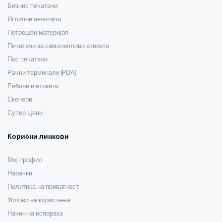
Бизнис печатачи
Иглични печатачи
Потрошен материјал
Печатачи за самолепливи етикети
Пос печатачи
Рачни терминали (PDA)
Рибони и етикети
Скенери
Супер Цени
Корисни линкови
Мој профил
Нарачки
Политика на приватност
Услови на користење
Начин на испорака