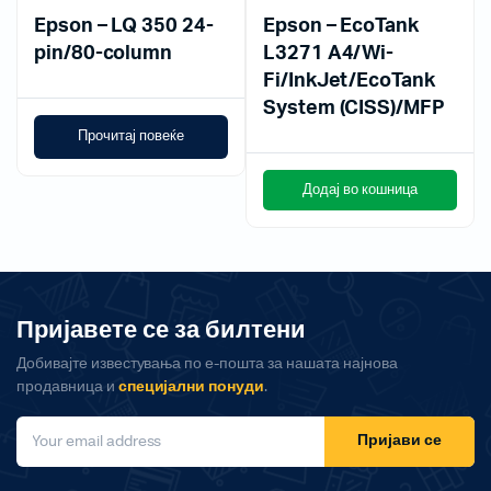
Epson – LQ 350 24-
Epson – EcoTank
pin/80-column
L3271 A4/Wi-
Fi/InkJet/EcoTank
System (CISS)/MFP
Прочитај повеќе
Додај во кошница
Пријавете се за билтени
Добивајте известувања по е-пошта за нашата најнова
продавница и
специјални понуди
.
Пријави се