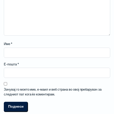
Име
*
Е-пошта
*
Зачувај го моето име, е-маил и веб страна во овој пребарувач за
следниот пат кога ќе коментирам.