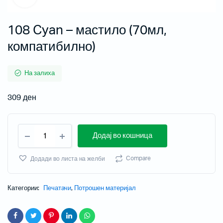
108 Cyan – мастило (70мл,
компатибилно)
На залиха
309
ден
Додај во кошница
Compare
Додади во листа на желби
Категории:
Печатачи
,
Потрошен материјал