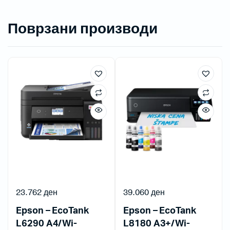
Поврзани производи
23.762
ден
39.060
ден
Epson – EcoTank
Epson – EcoTank
L6290 A4/Wi-
L8180 A3+/Wi-