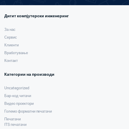
Дигит компјутерски инженеринг
За нас
Сервис
Клиенти
Вработување
Контакт
Категории на производи
Uncategorized
Бар-код читачи
Видео проектори
Големо форматни печатачи
Печатачи
ITS печатачи