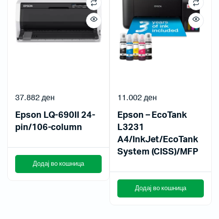
37.882
ден
11.002
ден
Epson LQ-690II 24-
Epson – EcoTank
pin/106-column
L3231
A4/InkJet/EcoTank
System (CISS)/MFP
Додај во кошница
Додај во кошница