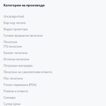
Категории на производи
Uncategorized
Бар-код читачи
Видео проектори
Големо форматни печатачи
Печатачи
ITS печатачи
Бизнис печатачи
Иглични печатачи
Потрошен материјал
Печатачи за самолепливи етикети
Пос печатачи
Рачни терминали (PDA)
Рибони и етикети
Скенери
Супер Цени