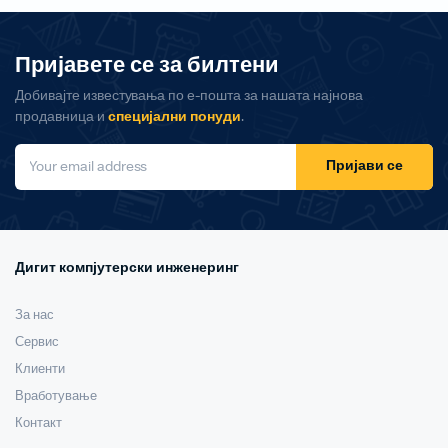
Пријавете се за билтени
Добивајте известувања по е-пошта за нашата најнова
продавница и
специјални понуди
.
Пријави се
Дигит компјутерски инженеринг
За нас
Сервис
Клиенти
Вработување
Контакт