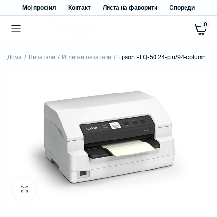
Мој профил
Контакт
Листа на фаворити
Спореди
0
Дома
Печатачи
Иглични печатачи
Epson PLQ-50 24-pin/94-column