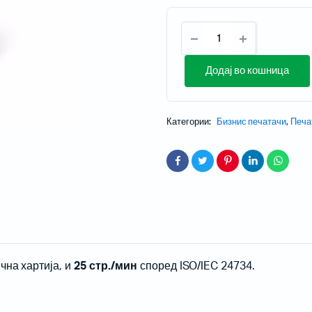
Додај во кошница
и проектори
Категории:
Бизнис печатачи
,
Печа
 за домашно кино
 со кратка раздалеченост
со ултра кратка раздалеченост
ски проектори
Мобилни терминали
чна хартија, и
25 стр./мин
според ISO/IEC 24734.
Таблети
Кабли, PSU, Аксесоари