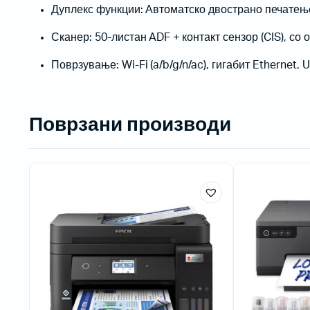
Дуплекс функции: Автоматско двострано печатење
Жичани бар-код читачи
Сканер: 50-листан ADF + контакт сензор (CIS), со 
Поврзување: Wi-Fi (a/b/g/n/ac), гигабит Ethernet,
Поврзани производи