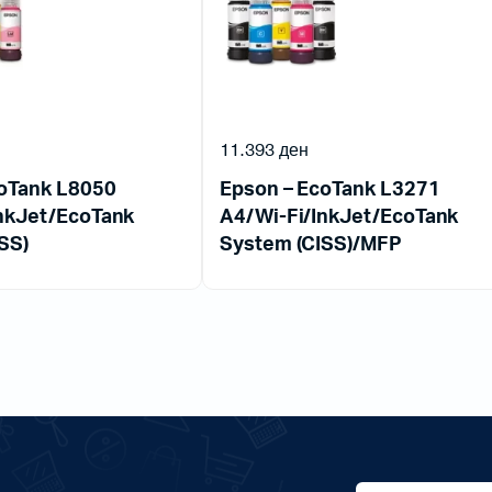
11.393
ден
coTank L8050
Epson – EcoTank L3271
nkJet/EcoTank
A4/Wi-Fi/InkJet/EcoTank
SS)
System (CISS)/MFP