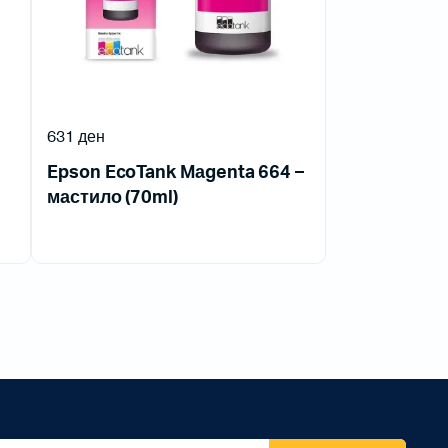
631
ден
Epson EcoTank Mаgenta 664 –
мастило (70ml)