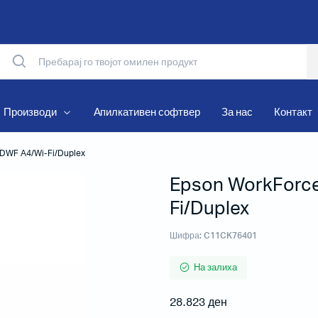
Производи
Апилкативен софтвер
За нас
Контакт
DWF А4/Wi-Fi/Duplex
Epson WorkForc
Матрични печатачи
Fi/Duplex
Термални печатачи
Мобилни печатачи
Шифра:
C11CK76401
Рибони и Хартиени ролни
На залиха
28.823
ден