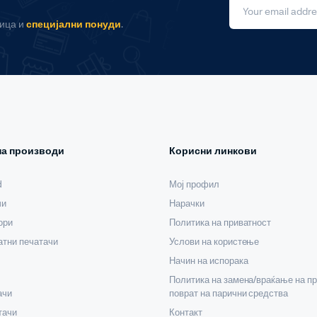
ница и
специјални понуди
.
на производи
Корисни линкови
d
Мој профил
чи
Нарачки
ори
Политика на приватност
тни печатачи
Услови на користење
Начин на испорака
Политика на замена/враќање на пр
ачи
поврат на парични средства
тачи
Контакт