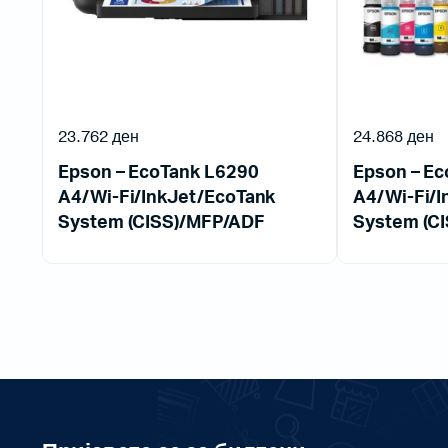
23.762
ден
24.868
ден
Epson – EcoTank L6290
Epson – E
A4/Wi-Fi/InkJet/EcoTank
A4/Wi-Fi/I
System (CISS)/MFP/ADF
System (CI