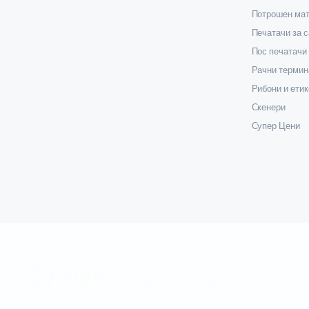
Потрошен мат
Печатачи за 
Пос печатачи
Рачни термин
Рибони и етик
Скенери
Супер Цени