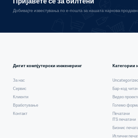
Пријавете се за билтени
Добивајте известувања по е-пошта за нашата најнова продав
Дигит компјутерски инженеринг
Категории 
За нас
Uncategorize
Сервис
Бар-код чита
Клиенти
Видео проект
Вработување
Големо форма
Контакт
Печатачи
ITS печатачи
Бизнис печат
Иглични печа