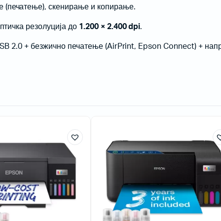
 (печатење), скенирање и копирање.
оптичка резолуција до
1.200 × 2.400 dpi
.
 USB 2.0 + безжично печатење (AirPrint, Epson Connect) + н