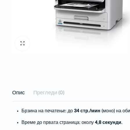
Рибони
Пренослив
Етикети
Проектори
Проектори
Проектори 
Инсталаци
Опис
Прегледи (0)
Бар-код читачи за на маса
Брзина на печатење: до
34 стр./мин
(моно) на оби
Безжични бар-код читачи
Време до првата страница: околу
4,8 секунди
.
Вградливи бар-код читачи