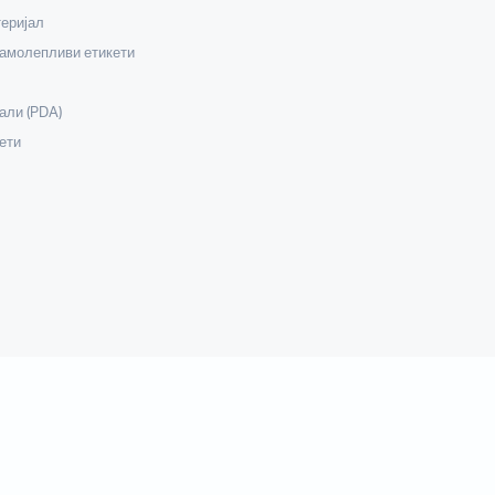
еријал
самолепливи етикети
али (PDA)
ети