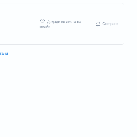
Потрошен материјал
Акцесориси
Додади во листа на
Compare
желби
Бизнис скенери
тачи
Потрошувачки скенер