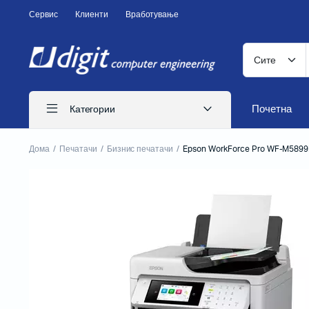
Сервис
Клиенти
Вработување
Почетна
Категории
Дома
Печатачи
Бизнис печатачи
Epson WorkForce Pro WF-M5899
ITS печатачи
Иглични печатачи
Ласерски печатачи
Печатачи за CD
Бизнис печатачи
Потрошен материјал