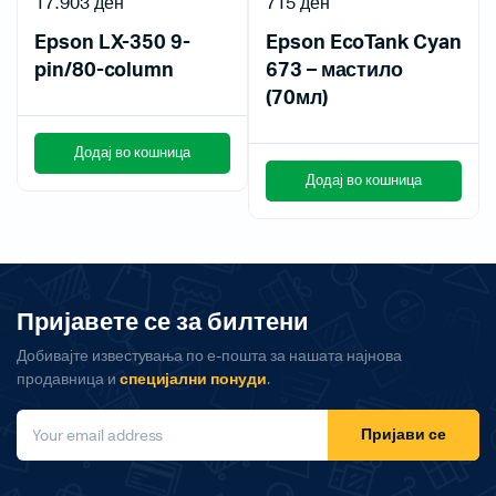
17.903
ден
715
ден
Epson LX-350 9-
Epson EcoTank Cyan
pin/80-column
673 – мастило
(70мл)
Додај во кошница
Додај во кошница
Пријавете се за билтени
Добивајте известувања по е-пошта за нашата најнова
продавница и
специјални понуди
.
Пријави се