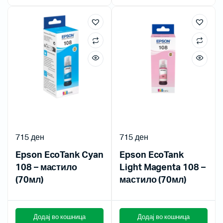
715
ден
715
ден
Epson EcoTank Cyan
Epson EcoTank
108 – мастило
Light Magenta 108 –
(70мл)
мастило (70мл)
Додај во кошница
Додај во кошница