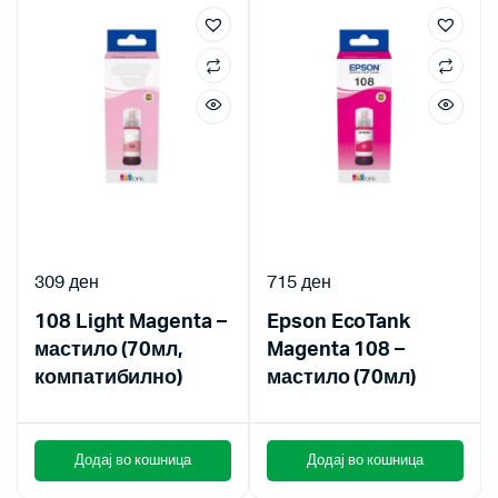
309
ден
715
ден
108 Light Magenta –
Epson EcoTank
мастило (70мл,
Magenta 108 –
компатибилно)
мастило (70мл)
Додај во кошница
Додај во кошница