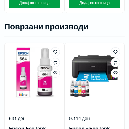
Додај во кошница
Додај во кошница
Поврзани производи
631
ден
9.114
ден