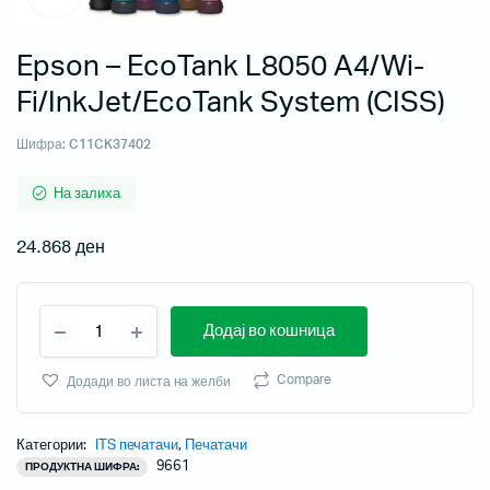
Epson – EcoTank L8050 A4/Wi-
Fi/InkJet/EcoTank System (CISS)
Шифра:
C11CK37402
На залиха
24.868
ден
Додај во кошница
Compare
Додади во листа на желби
Категории:
ITS печатачи
,
Печатачи
9661
ПРОДУКТНА ШИФРА: