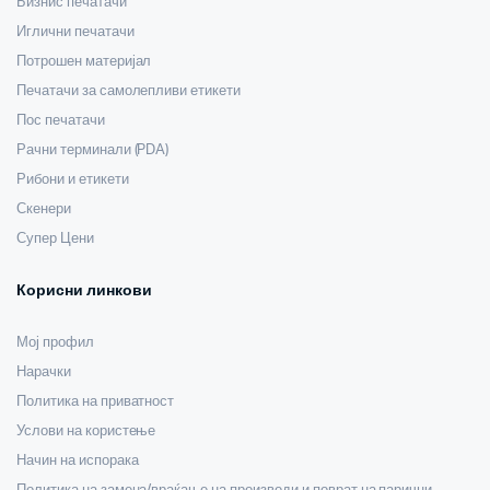
Бизнис печатачи
Иглични печатачи
Потрошен материјал
Печатачи за самолепливи етикети
Пос печатачи
Рачни терминали (PDA)
Рибони и етикети
Скенери
Супер Цени
Корисни линкови
Мој профил
Нарачки
Политика на приватност
Услови на користење
Начин на испорака