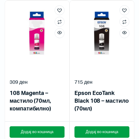
309
ден
715
ден
108 Magenta –
Epson EcoTank
мастило (70мл,
Black 108 – мастило
компатибилно)
(70мл)
Додај во кошница
Додај во кошница