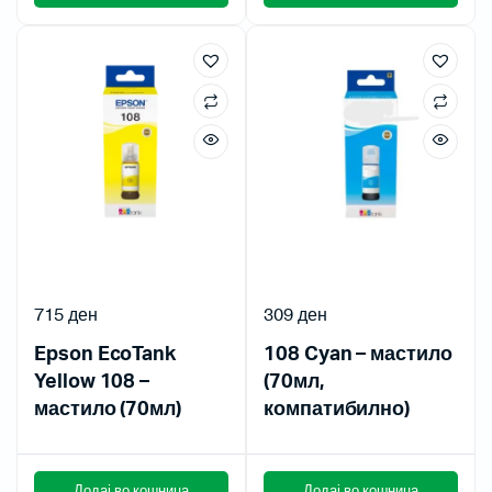
715
ден
309
ден
Epson EcoTank
108 Cyan – мастило
Yellow 108 –
(70мл,
мастило (70мл)
компатибилно)
Додај во кошница
Додај во кошница