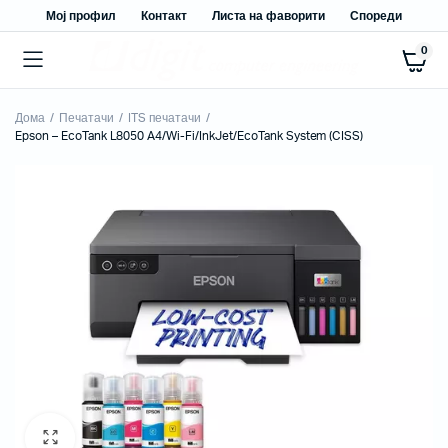
Мој профил
Контакт
Листа на фаворити
Спореди
0
Дома
Печатачи
ITS печатачи
Epson – EcoTank L8050 A4/Wi-Fi/InkJet/EcoTank System (CISS)