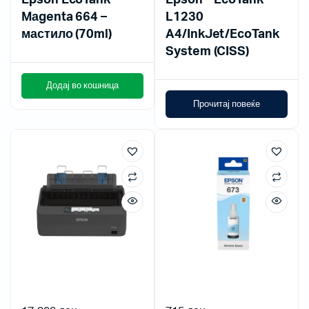
Epson EcoTank
Epson – EcoTank
Mаgenta 664 –
L1230
мастило (70ml)
A4/InkJet/EcoTank
System (CISS)
Додај во кошница
Прочитај повеќе