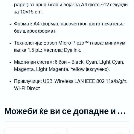
paper) за црно-бело и боја; за A4 фото ~12 секунди
за 10×15 cm.
Формат: A4-формат, насочен кон фото-печатење;
без широк формат.
Технологија: Epson Micro Piezo™ глава; минимум
капка 1.5 pL; мастила: Dye Ink.
Мастилен систем: 6 бои – Black, Cyan, Light Cyan,
Magenta, Light Magenta, Yellow (вклучено).
Приклучици: USB, Wireless LAN IEEE 802.11a/b/g/n,
Wi-Fi Direct
Можеби ќе ви се допадне и …