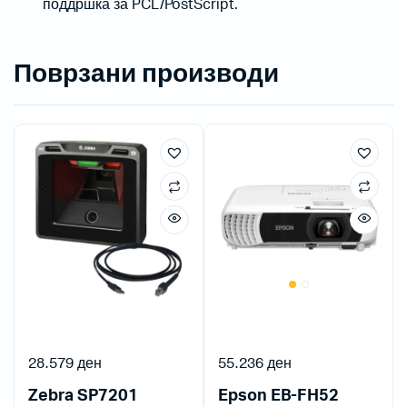
поддршка за PCL/PostScript.
Поврзани производи
28.579
ден
55.236
ден
Zebra SP7201
Epson EB-FH52