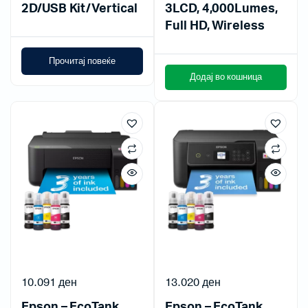
2D/USB Kit/Vertical
3LCD, 4,000Lumes,
Full HD, Wireless
Прочитај повеќе
Додај во кошница
10.091
ден
13.020
ден
Epson – EcoTank
Epson – EcoTank