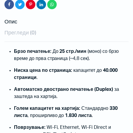
Опис
Прегледи (0)
Брзо печатење:
До
25 стр./мин
(моно) со брзо
време до прва страница (~4,8 сек).
Ниска цена по страница:
капацитет до
40.000
страници
.
Автоматско двострано печатење (Duplex)
за
заштеда на хартија.
Голем капацитет на хартија:
Стандардно
330
листа
, проширливо до
1.830 листа
.
Поврзување:
Wi-Fi, Ethernet, Wi-Fi Direct и