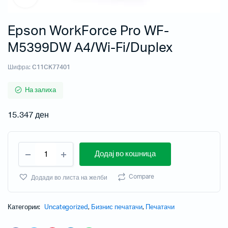
Epson WorkForce Pro WF-
M5399DW А4/Wi-Fi/Duplex
Шифра:
C11CK77401
На залиха
15.347
ден
Додај во кошница
Compare
Додади во листа на желби
Категории:
Uncategorized
,
Бизнис печатачи
,
Печатачи