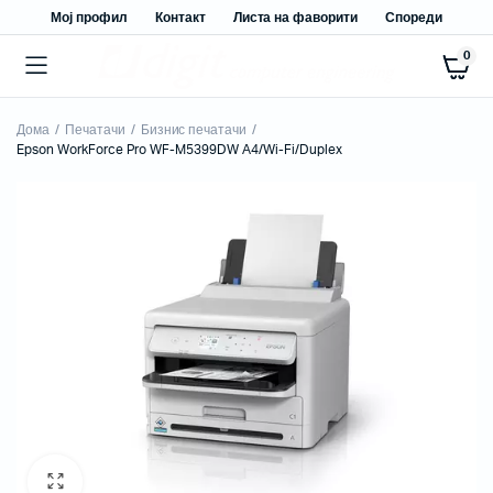
Мој профил
Контакт
Листа на фаворити
Спореди
0
Дома
Печатачи
Бизнис печатачи
Epson WorkForce Pro WF-M5399DW А4/Wi-Fi/Duplex