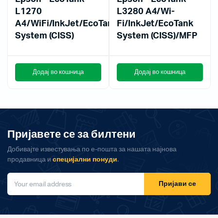
L1270
L3280 A4/Wi-
A4/WiFi/InkJet/EcoTank
Fi/InkJet/EcoTank
System (CISS)
System (CISS)/MFP
Додај во кошница
Додај во кошница
Пријавете се за билтени
Добивајте известувања по е-пошта за нашата најнова
продавница и
специјални понуди
.
Пријави се