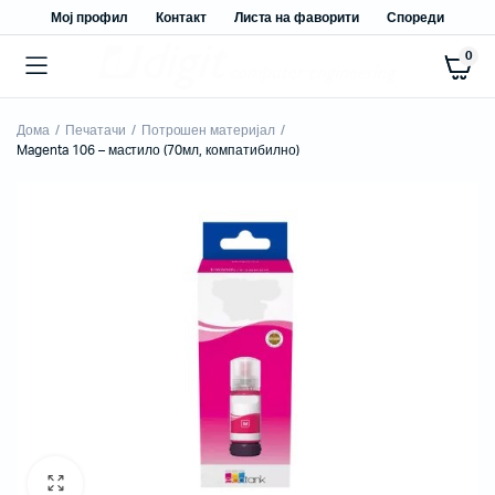
Мој профил
Контакт
Листа на фаворити
Спореди
0
Дома
Печатачи
Потрошен материјал
Magenta 106 – мастило (70мл, компатибилно)