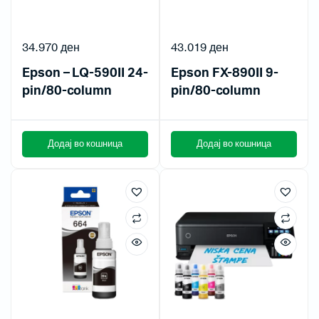
34.970
ден
43.019
ден
Epson – LQ-590II 24-
Epson FX-890II 9-
pin/80-column
pin/80-column
Додај во кошница
Додај во кошница