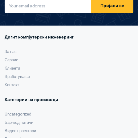
Пријави се
Дигит компјутерски инженеринг
За нас
Сервис
Клиенти
Вработување
Контакт
Категории на производи
Uncategorized
Бар-код читачи
Видео проектори