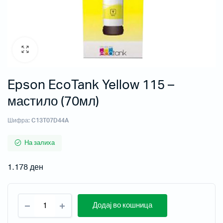
Epson EcoTank Yellow 115 –
мастило (70мл)
Шифра:
C13T07D44A
На залиха
1.178
ден
Додај во кошница