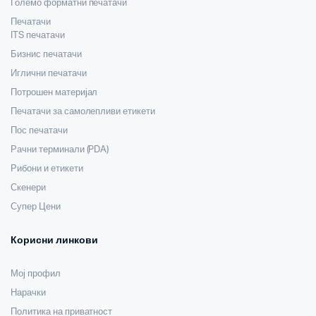
Големо форматни печатачи
Печатачи
ITS печатачи
Бизнис печатачи
Иглични печатачи
Потрошен материјал
Печатачи за самолепливи етикети
Пос печатачи
Рачни терминали (PDA)
Рибони и етикети
Скенери
Супер Цени
Корисни линкови
Мој профил
Нарачки
Политика на приватност