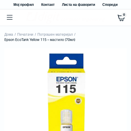
Мој профил
Контакт
Листа на фаворити
Спореди
0
Дома
Печатачи
Потрошен материјал
Epson EcoTank Yellow 115 – мастило (70мл)