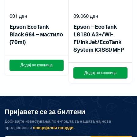
631
ден
39.060
ден
Epson EcoTank
Epson – EcoTank
Black 664 – мастило
L8180 A3+/Wi-
(70ml)
Fi/InkJet/EcoTank
System (CISS)/MFP
Додај во кошница
Додај во кошница
Пријавете се за билтени
Добивајте известувања по е-пошта за нашата најнова
продавница и
специјални понуди
.