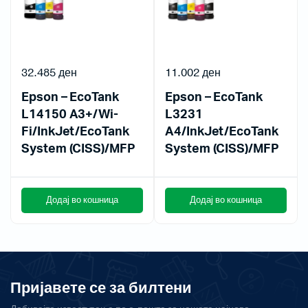
32.485
ден
11.002
ден
Epson – EcoTank
Epson – EcoTank
L14150 A3+/Wi-
L3231
Fi/InkJet/EcoTank
A4/InkJet/EcoTank
System (CISS)/MFP
System (CISS)/MFP
Додај во кошница
Додај во кошница
Пријавете се за билтени