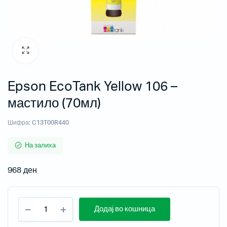
Epson EcoTank Yellow 106 –
мастило (70мл)
Шифра:
C13T00R440
На залиха
968
ден
Додај во кошница