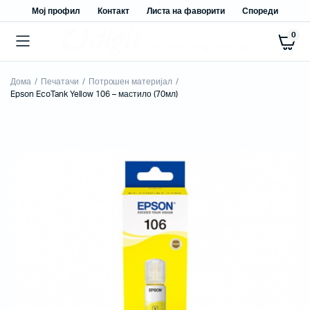
Мој профил
Контакт
Листа на фаворити
Спореди
0
Дома
Печатачи
Потрошен материјал
Epson EcoTank Yellow 106 – мастило (70мл)