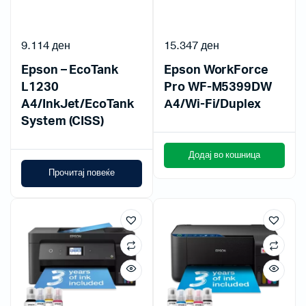
9.114
ден
15.347
ден
Epson – EcoTank
Epson WorkForce
L1230
Pro WF-M5399DW
A4/InkJet/EcoTank
А4/Wi-Fi/Duplex
System (CISS)
Додај во кошница
Прочитај повеќе