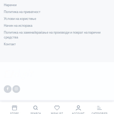
Нарачки
Политика на приватност
Услови на користење
Начин на испорака
Политика на замена/враќање на производи и поврат на парични
средства
Контакт
Copyright 2025 © Digit. All right reserved. Made by
Webpigment
.
STORE
SEARCH
WISHLIST
ACCOUNT
CATEGORIES