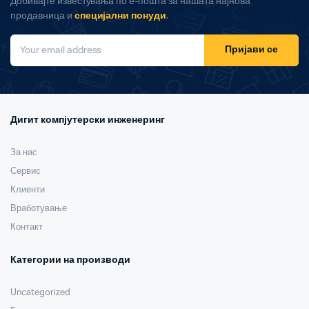
Добивајте известувања по е-пошта за нашата најнова
продавница и
специјални понуди
.
Пријави се
Дигит компјутерски инженеринг
За нас
Сервис
Клиенти
Вработување
Контакт
Категории на производи
Uncategorized