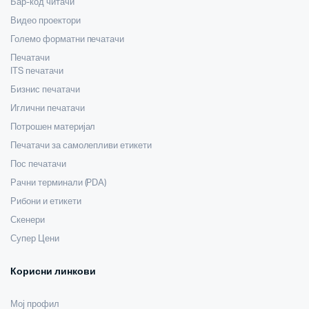
Бар-код читачи
Видео проектори
Големо форматни печатачи
Печатачи
ITS печатачи
Бизнис печатачи
Иглични печатачи
Потрошен материјал
Печатачи за самолепливи етикети
Пос печатачи
Рачни терминали (PDA)
Рибони и етикети
Скенери
Супер Цени
Корисни линкови
Мој профил