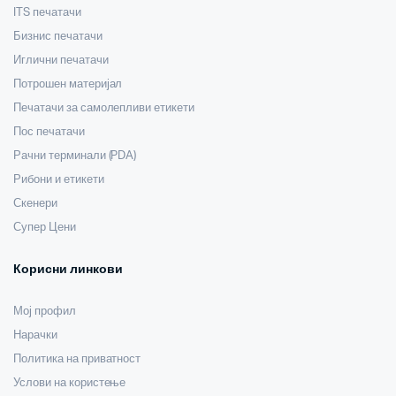
ITS печатачи
Бизнис печатачи
Иглични печатачи
Потрошен материјал
Печатачи за самолепливи етикети
Пос печатачи
Рачни терминали (PDA)
Рибони и етикети
Скенери
Супер Цени
Корисни линкови
Мој профил
Нарачки
Политика на приватност
Услови на користење