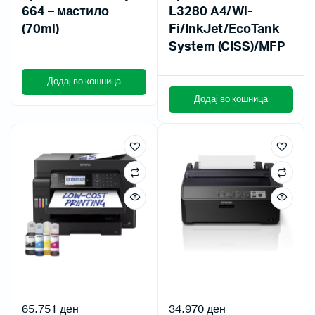
664 – мастило
L3280 A4/Wi-
(70ml)
Fi/InkJet/EcoTank
System (CISS)/MFP
Додај во кошница
Додај во кошница
65.751
ден
34.970
ден