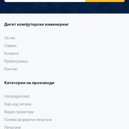
Дигит компјутерски инженеринг
За нас
Сервис
Клиенти
Вработување
Контакт
Категории на производи
Uncategorized
Бар-код читачи
Видео проектори
Големо форматни печатачи
Печатачи