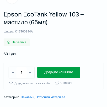
Epson EcoTank Yellow 103 –
мастило (65мл)
Шифра:
C13T00S44A
На залиха
631
ден
Додај во кошница
Compare
Додади во листа на желби
Категории:
Печатачи
,
Потрошен материјал