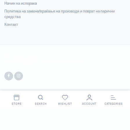
Начин на испорака
Политика на замена/враќање на производи и поврат на парични
средства
Контакт
Copyright 2025 © Digit. All right reserved. Made by
Webpigment
.
STORE
SEARCH
WISHLIST
ACCOUNT
CATEGORIES