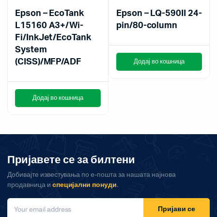
Epson – EcoTank
Epson – LQ-590II 24-
L15160 A3+/Wi-
pin/80-column
Fi/InkJet/EcoTank
System
(CISS)/MFP/ADF
Додај во кошница
Додај во кошница
Пријавете се за билтени
Добивајте известувања по е-пошта за нашата најнова
продавница и
специјални понуди
.
Пријави се