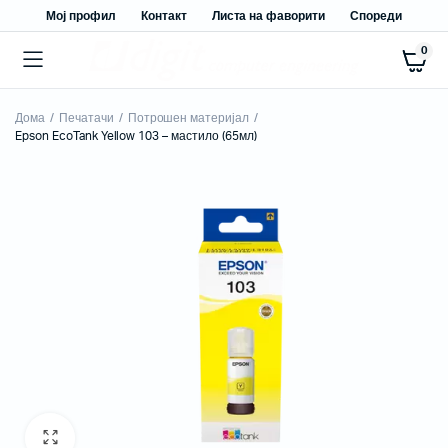
Мој профил
Контакт
Листа на фаворити
Спореди
0
Дома
Печатачи
Потрошен материјал
Epson EcoTank Yellow 103 – мастило (65мл)