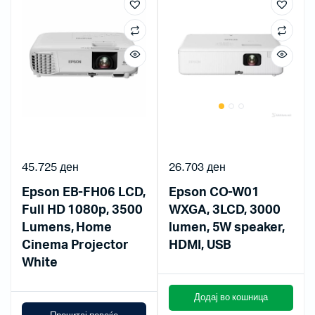
45.725
ден
26.703
ден
Epson EB-FH06 LCD,
Epson CO-W01
Full HD 1080p, 3500
WXGA, 3LCD, 3000
Lumens, Home
lumen, 5W speaker,
Cinema Projector
HDMI, USB
White
Додај во кошница