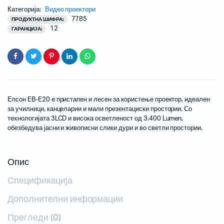
Категорија:
Видео проектори
7785
ПРОДУКТНА ШИФРА:
12
ГАРАНЦИЈА:
Епсон EB-E20 е пристапен и лесен за користење проектор, идеален
за училници, канцеларии и мали презентациски простории. Со
технологијата 3LCD и висока осветленост од 3.400 Lumen,
обезбедува јасни и живописни слики дури и во светли простории.
Опис
Спецификација
Дополнителни информации
Прегледи (0)