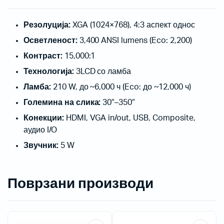
Резолуција:
XGA (1024×768), 4:3 аспект однос
Осветленост:
3,400 ANSI lumens (Eco: 2,200)
Контраст:
15,000:1
Технологија:
3LCD со ламба
Ламба:
210 W, до ~6,000 ч (Eco: до ~12,000 ч)
Големина на слика:
30″–350″
Конекции:
HDMI, VGA in/out, USB, Composite,
аудио I/O
Звучник:
5 W
Поврзани производи