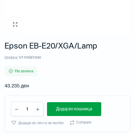
Epson EB-E20/XGA/Lamp
Шифра:
V11H981040
На залиха
43.235
ден
Додај во кошница
Compare
Додади во листа на желби