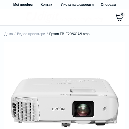
Мој профил
Контакт
Листа на фаворити
Спореди
0
Дома
Видео проектори
Epson EB-E20/XGA/Lamp