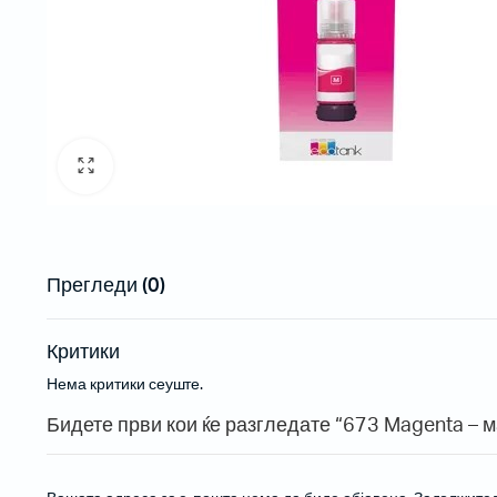
Рибони
Пренослив
Етикети
Проектори
Проектори
Проектори 
Прегледи (0)
Инсталаци
Критики
Нема критики сеуште.
Бар-код читачи за на маса
Бидете први кои ќе разгледате “673 Magenta – 
Безжични бар-код читачи
Вградливи бар-код читачи