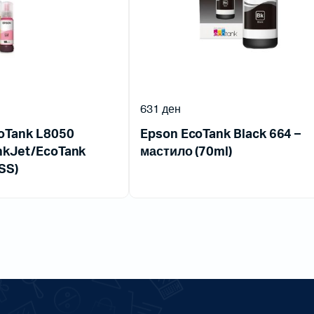
631
ден
coTank L8050
Epson EcoTank Black 664 –
nkJet/EcoTank
мастило (70ml)
SS)