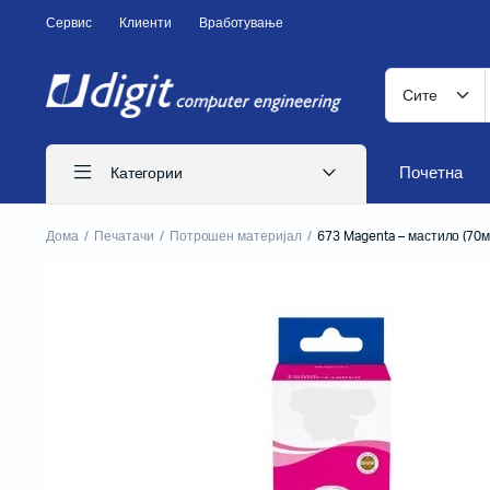
Сервис
Клиенти
Вработување
Почетна
Категории
Дома
Печатачи
Потрошен материјал
673 Magenta – мастило (70
ITS печатачи
Иглични печатачи
Ласерски печатачи
Печатачи за CD
Бизнис печатачи
Потрошен материјал