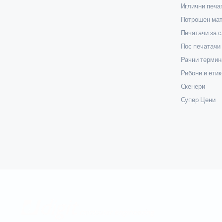
Иглични печа
Потрошен мат
Печатачи за 
Пос печатачи
Рачни термин
Рибони и етик
Скенери
Супер Цени