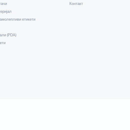
тачи
Контакт
еријал
самолепливи етикети
али (PDA)
ети