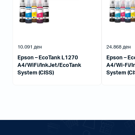
10.091
ден
24.868
ден
Epson – EcoTank L1270
Epson – E
A4/WiFi/InkJet/EcoTank
A4/Wi-Fi/I
System (CISS)
System (CI