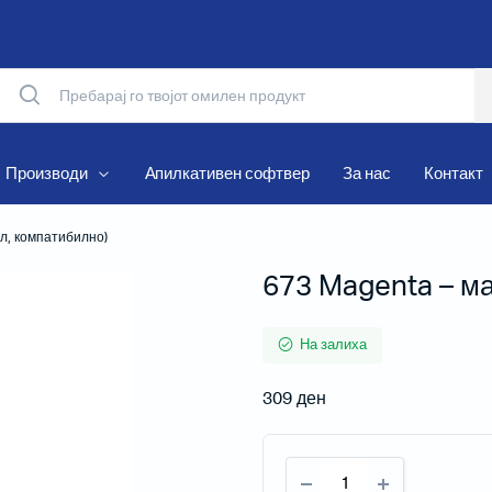
Производи
Апилкативен софтвер
За нас
Контакт
мл, компатибилно)
673 Magenta – ма
Матрични печатачи
Термални печатачи
На залиха
Мобилни печатачи
309
ден
Рибони и Хартиени ролни