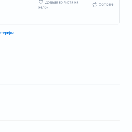
Додади во листа на
Compare
Потрошен материјал
желби
Акцесориси
атеријал
Бизнис скенери
Потрошувачки скенер