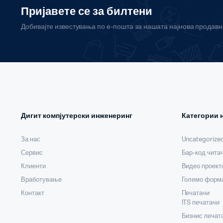
Пријавете се за билтени
Добивајте известувања по е-пошта за нашата најнова продав
Дигит компјутерски инженеринг
Категории 
За нас
Uncategorize
Сервис
Бар-код чита
Клиенти
Видео проект
Вработување
Големо форма
Контакт
Печатачи
ITS печатачи
Бизнис печат