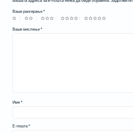
Вашата адреса за е-пошта нема да биде објавена.
Задолжител
Жичани бар-код читачи
Ваше рангирање
*
Ваше мислење
*
Име
*
Е-пошта
*