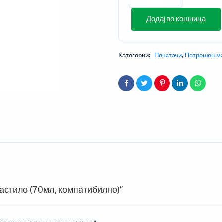
Додај во кошница
Категории:
Печатачи
,
Потрошен м
и проектори
 за домашно кино
 со кратка раздалеченост
со ултра кратка раздалеченост
ски проектори
Мобилни терминали
мастило (70мл, компатибилно)”
Таблети
Кабли, PSU, Аксесоари