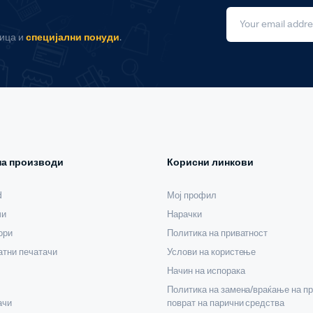
ница и
специјални понуди
.
на производи
Корисни линкови
d
Мој профил
чи
Нарачки
ори
Политика на приватност
тни печатачи
Услови на користење
Начин на испорака
Политика на замена/враќање на пр
ачи
поврат на парични средства