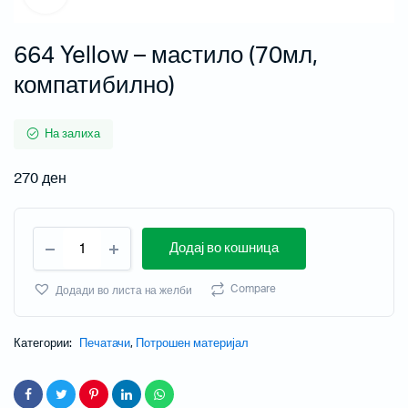
664 Yellow – мастило (70мл,
компатибилно)
На залиха
270
ден
Додај во кошница
Compare
Додади во листа на желби
Категории:
Печатачи
,
Потрошен материјал