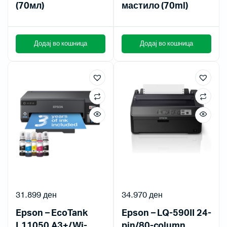
(70мл)
мастило (70ml)
Додај во кошница
Додај во кошница
31.899
ден
34.970
ден
Epson – EcoTank
Epson – LQ-590II 24-
L11050 A3+/Wi-
pin/80-column