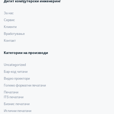
Дигит компјутерски инженеринг
За нас
Сервис
Клиенти
Вработување
Контакт
Категории на производи
Uncategorized
Бар-код читачи
Видео проектори
Големо форматни печатачи
Печатачи
ITS печатачи
Бизнис печатачи
Иглични печатачи