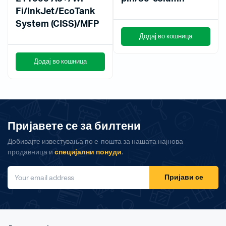
Fi/InkJet/EcoTank
System (CISS)/MFP
Додај во кошница
Додај во кошница
Пријавете се за билтени
Добивајте известувања по е-пошта за нашата најнова
продавница и
специјални понуди
.
Пријави се