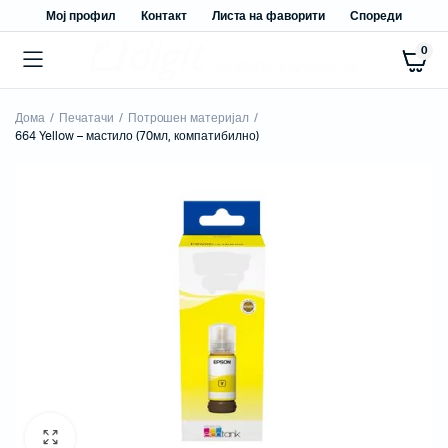
Мој профил
Контакт
Листа на фаворити
Спореди
0
Дома
Печатачи
Потрошен материјал
664 Yellow – мастило (70мл, компатибилно)