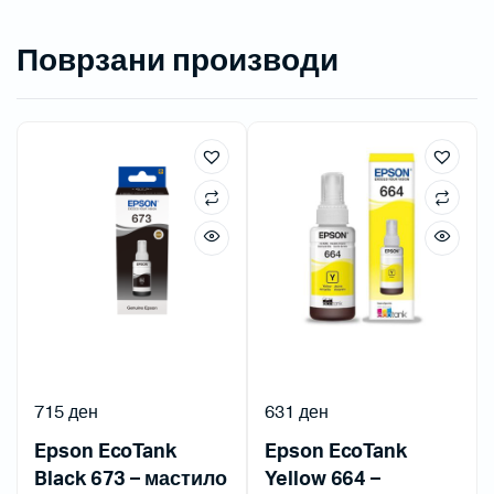
Поврзани производи
715
ден
631
ден
Epson EcoTank
Epson EcoTank
Black 673 – мастило
Yellow 664 –