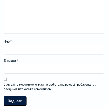
Име
*
Е-пошта
*
Зачувај го моето име, е-маил и веб страна во овој пребарувач за
следниот пат кога ќе коментирам.