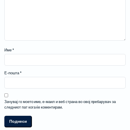
Име
*
Е-пошта
*
Зачувај го моето име, е-маил и веб страна во овој пребарувач за
следниот пат кога ќе коментирам.