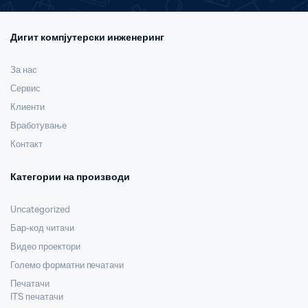
Дигит компјутерски инженеринг
За нас
Сервис
Клиенти
Вработување
Контакт
Категории на производи
Uncategorized
Бар-код читачи
Видео проектори
Големо форматни печатачи
Печатачи
ITS печатачи