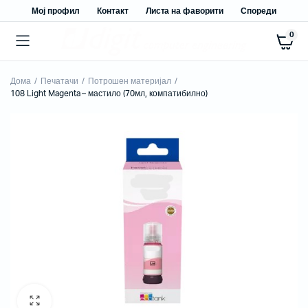
Мој профил
Контакт
Листа на фаворити
Спореди
0
Дома
Печатачи
Потрошен материјал
108 Light Magenta – мастило (70мл, компатибилно)