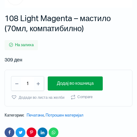
108 Light Magenta – мастило
(70мл, компатибилно)
На залиха
309
ден
Додај во кошница
Compare
Додади во листа на желби
Категории:
Печатачи
,
Потрошен материјал