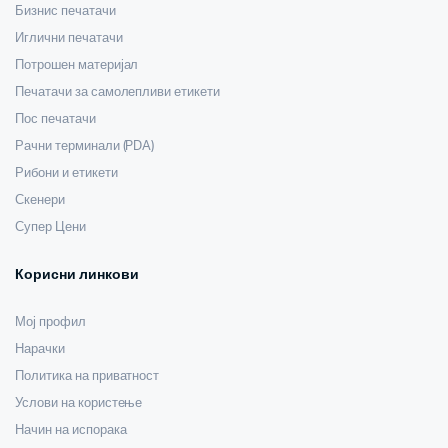
Бизнис печатачи
Иглични печатачи
Потрошен материјал
Печатачи за самолепливи етикети
Пос печатачи
Рачни терминали (PDA)
Рибони и етикети
Скенери
Супер Цени
Корисни линкови
Мој профил
Нарачки
Политика на приватност
Услови на користење
Начин на испорака