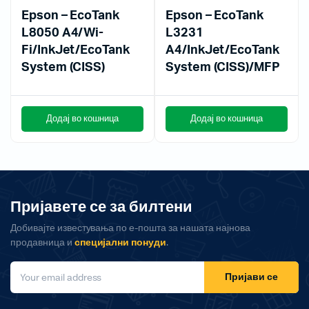
Epson – EcoTank
Epson – EcoTank
L8050 A4/Wi-
L3231
Fi/InkJet/EcoTank
A4/InkJet/EcoTank
System (CISS)
System (CISS)/MFP
Додај во кошница
Додај во кошница
Пријавете се за билтени
Добивајте известувања по е-пошта за нашата најнова
продавница и
специјални понуди
.
Пријави се