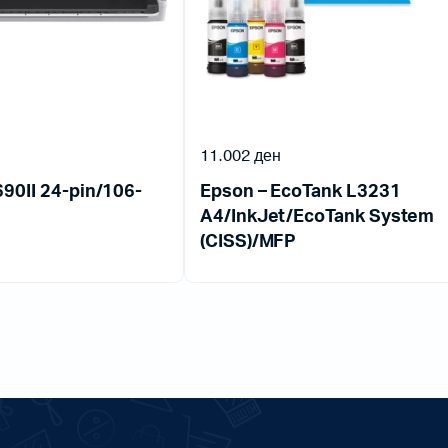
11.002
ден
90II 24-pin/106-
Epson – EcoTank L3231
A4/InkJet/EcoTank System
(CISS)/MFP