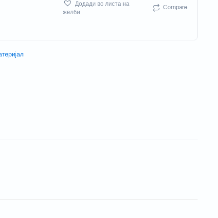
Додади во листа на
Compare
Потрошен материјал
желби
Акцесориси
атеријал
Бизнис скенери
Потрошувачки скенер