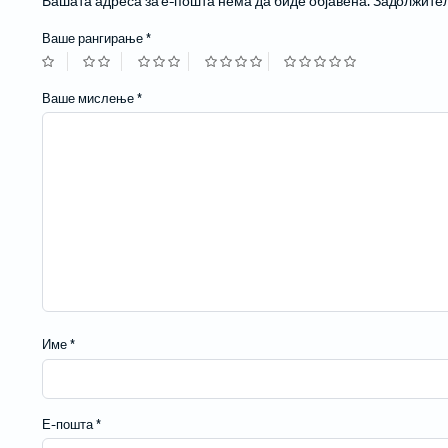
Вашата адреса за е-пошта нема да биде објавена.
Задолжител
Жичани бар-код читачи
Ваше рангирање
*
Ваше мислење
*
Име
*
Е-пошта
*