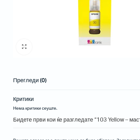
Рибони
Пренослив
Етикети
Проектори
Проектори
Проектори 
Прегледи (0)
Инсталаци
Критики
Нема критики сеуште.
Бар-код читачи за на маса
Бидете први кои ќе разгледате “103 Yellow – ма
Безжични бар-код читачи
Вградливи бар-код читачи