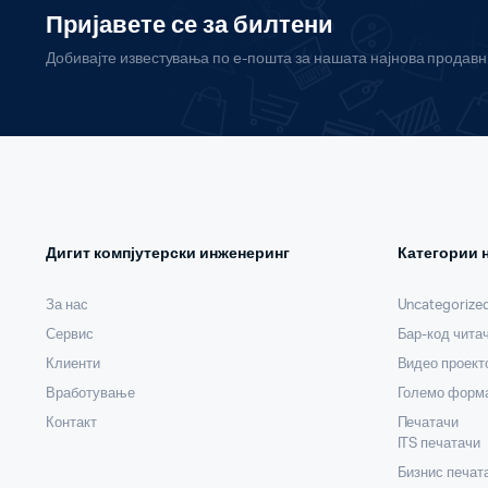
Пријавете се за билтени
Добивајте известувања по е-пошта за нашата најнова продав
Дигит компјутерски инженеринг
Категории 
За нас
Uncategorize
Сервис
Бар-код чита
Клиенти
Видео проект
Вработување
Големо форма
Контакт
Печатачи
ITS печатачи
Бизнис печат