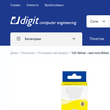
Сервис
Клиенти
Вработување
Почетна
Категории
Дома
Печатачи
Потрошен материјал
103 Yellow – мастило (65мл
ITS печатачи
Иглични печатачи
Ласерски печатачи
Печатачи за CD
Бизнис печатачи
Потрошен материјал