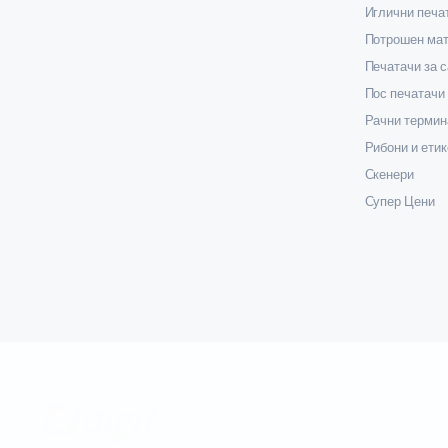
Иглични печа
Потрошен мат
Печатачи за 
Пос печатачи
Рачни термин
Рибони и етик
Скенери
Супер Цени