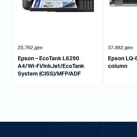
23.762
ден
37.882
ден
Epson – EcoTank L6290
Epson LQ-6
A4/Wi-Fi/InkJet/EcoTank
column
System (CISS)/MFP/ADF