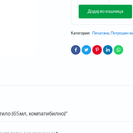
Додај во кошница
Категории:
Печатачи
,
Потрошен м
и проектори
 за домашно кино
 со кратка раздалеченост
со ултра кратка раздалеченост
ски проектори
Мобилни терминали
стило (65мл, компатибилно)”
Таблети
Кабли, PSU, Аксесоари