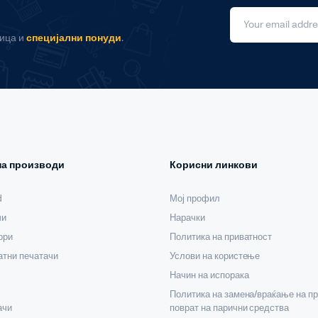
ница и
специјални понуди
.
на производи
Корисни линкови
d
Мој профил
чи
Нарачки
ори
Политика на приватност
тни печатачи
Услови на користење
Начин на испорака
Политика на замена/враќање на пр
ачи
поврат на парични средства