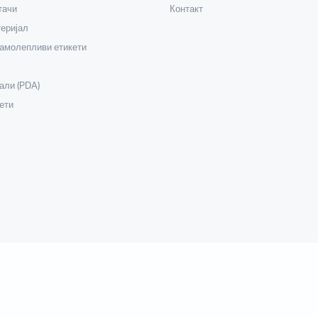
тачи
Контакт
еријал
самолепливи етикети
али (PDA)
ети