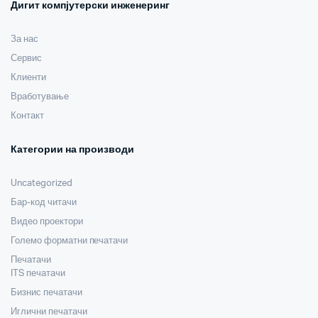
Дигит компјутерски инженеринг
За нас
Сервис
Клиенти
Вработување
Контакт
Категории на производи
Uncategorized
Бар-код читачи
Видео проектори
Големо форматни печатачи
Печатачи
ITS печатачи
Бизнис печатачи
Иглични печатачи