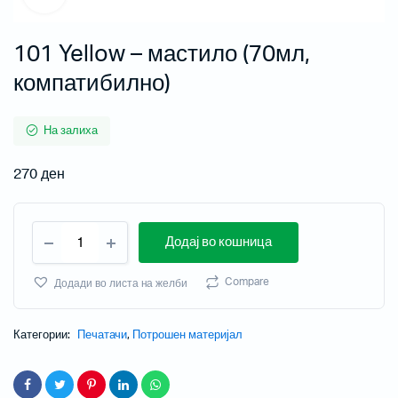
101 Yellow – мастило (70мл,
компатибилно)
На залиха
270
ден
Додај во кошница
Compare
Додади во листа на желби
Категории:
Печатачи
,
Потрошен материјал