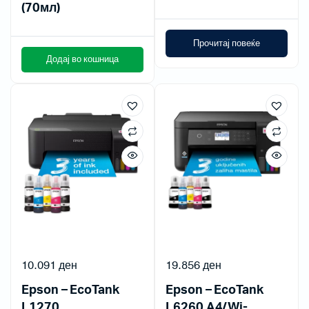
(70мл)
Прочитај повеќе
Додај во кошница
10.091
ден
19.856
ден
Epson – EcoTank
Epson – EcoTank
L1270
L6260 A4/Wi-