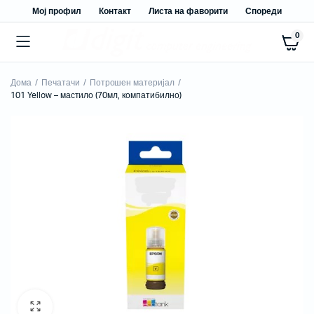
Мој профил
Контакт
Листа на фаворити
Спореди
0
Дома
Печатачи
Потрошен материјал
101 Yellow – мастило (70мл, компатибилно)