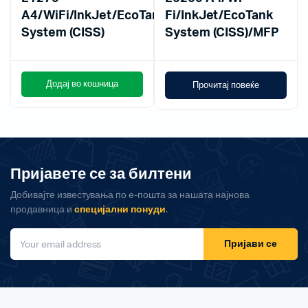
A4/WiFi/InkJet/EcoTank
Fi/InkJet/EcoTank
System (CISS)
System (CISS)/MFP
Додај во кошница
Прочитај повеќе
Пријавете се за билтени
Добивајте известувања по е-пошта за нашата најнова
продавница и
специјални понуди
.
Пријави се