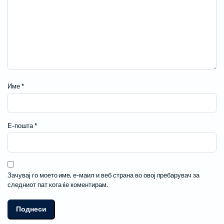
Име
*
Е-пошта
*
Зачувај го моето име, е-маил и веб страна во овој пребарувач за
следниот пат кога ќе коментирам.