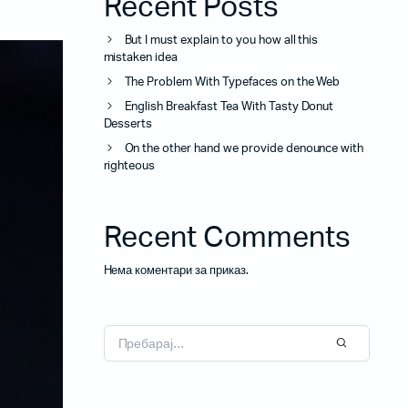
Recent Posts
Потрошен материјал
But I must explain to you how all this
Акцесориси
mistaken idea
The Problem With Typefaces on the Web
English Breakfast Tea With Tasty Donut
Desserts
Бизнис скенери
On the other hand we provide denounce with
Потрошувачки скенер
righteous
Recent Comments
Нема коментари за приказ.