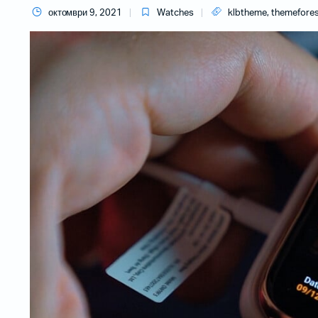
октомври 9, 2021
Watches
klbtheme
,
themefores
Рибони
Пренослив
Етикети
Проектори
Проектори
Проектори 
Инсталаци
Бар-код читачи за на маса
Безжични бар-код читачи
Вградливи бар-код читачи