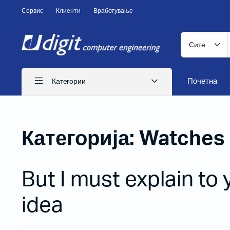
Сервис
Клиенти
Вработување
Почетна
Категории
Категорија:
Watches
ITS печатачи
Иглични печатачи
Ласерски печатачи
But I must explain to 
Печатачи за CD
idea
Бизнис печатачи
Потрошен материјал