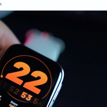
t
и проектори
 за домашно кино
 со кратка раздалеченост
со ултра кратка раздалеченост
ски проектори
Мобилни терминали
Таблети
Кабли, PSU, Аксесоари