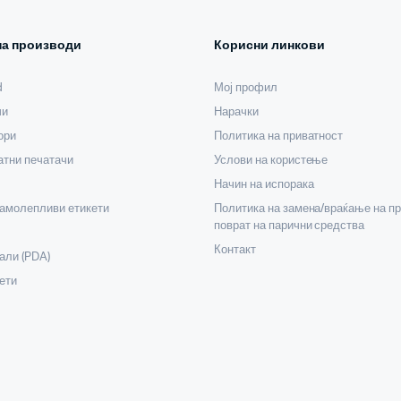
на производи
Корисни линкови
d
Мој профил
чи
Нарачки
ори
Политика на приватност
тни печатачи
Услови на користење
Начин на испорака
самолепливи етикети
Политика на замена/враќање на пр
поврат на парични средства
Контакт
али (PDA)
ети