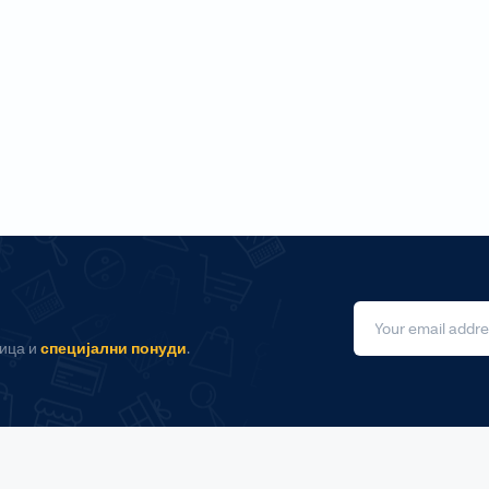
ница и
специјални понуди
.