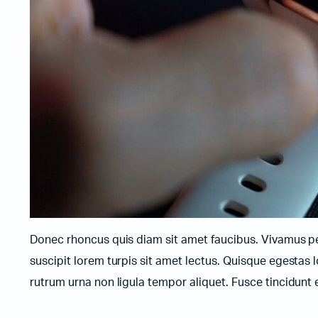
Жичани бар-код читачи
Donec rhoncus quis diam sit amet faucibus. Vivamus pell
suscipit lorem turpis sit amet lectus. Quisque egestas l
rutrum urna non ligula tempor aliquet. Fusce tincidun