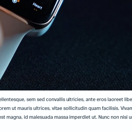
entesque, sem sed convallis ultricies, ante eros laoreet libe
orem ut mauris ultrices, vitae sollicitudin quam facilisis. Viv
t est magna, id malesuada massa imperdiet ut. Nunc non nisi 