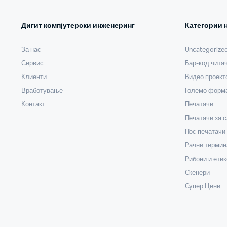
Дигит компјутерски инженеринг
Категории 
За нас
Uncategorize
Сервис
Бар-код чита
Клиенти
Видео проект
Вработување
Големо форма
Контакт
Печатачи
Печатачи за 
Пос печатачи
Рачни термин
Рибони и етик
Скенери
Супер Цени