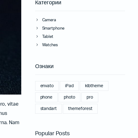
Категории
Camera
Smartphone
Tablet
Watches
Ознаки
envato
iPad
klbtheme
phone
photo
pro
ro, vitae
standart
themeforest
amus
urna. Nam
Popular Posts