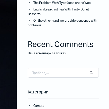
The Problem With Typefaces on the Web
Потрошен материјал
English Breakfast Tea With Tasty Donut
Акцесориси
Desserts
On the other hand we provide denounce with
righteous
Бизнис скенери
Recent Comments
Потрошувачки скенер
Нема коментари за приказ.
Категории
Camera