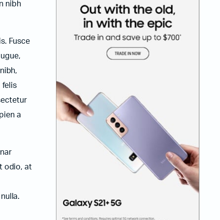
n nibh
is. Fusce
augue,
nibh,
felis
sectetur
apien a
inar
 odio, at
nulla.