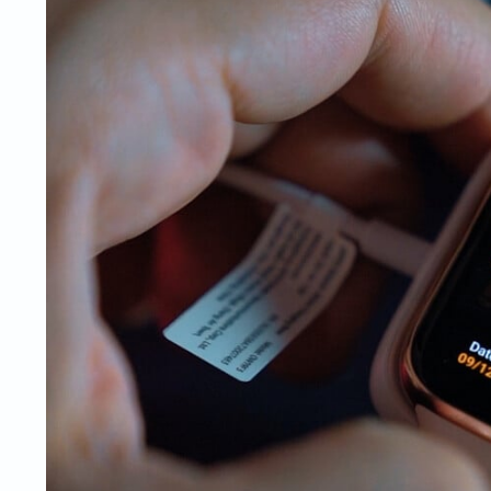
Рибони
Пренослив
Етикети
Проектори
Проектори
Проектори 
Инсталаци
Бар-код читачи за на маса
Безжични бар-код читачи
Вградливи бар-код читачи