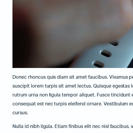
Жичани бар-код читачи
Donec rhoncus quis diam sit amet faucibus. Vivamus pell
suscipit lorem turpis sit amet lectus. Quisque egestas l
rutrum urna non ligula tempor aliquet. Fusce tincidun
consequat est nec turpis eleifend ornare. Vestibulum e
cursus.
Nulla id nibh ligula. Etiam finibus elit nec nisl faucibus,