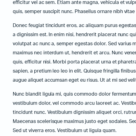
efficitur vel ac sem. Etiam ante magna, vehicula et vulp
quis, semper suscipit nunc. Phasellus ornare nibh vita
Donec feugiat tincidunt eros, ac aliquam purus egesta
a dignissim est. In enim nisi, hendrerit placerat nunc qu
volutpat ac nunc a, semper egestas dolor. Sed varius m
maximus nec interdum ut, hendrerit et arcu. Nunc venena
quis, efficitur nisi. Morbi porta placerat urna et pharet
sapien, a pretium leo leo in elit. Quisque fringilla fini
augue aliquet accumsan eget eu risus. Ut at mi sed ve
Nunc blandit ligula mi, quis commodo dolor fermentum s
vestibulum dolor, vel commodo arcu laoreet ac. Vestibu
tincidunt nunc. Vestibulum dignissim aliquet orci, rutr
Maecenas scelerisque maximus justo eget sodales. Sed f
Sed ut viverra eros. Vestibulum ut ligula quam.