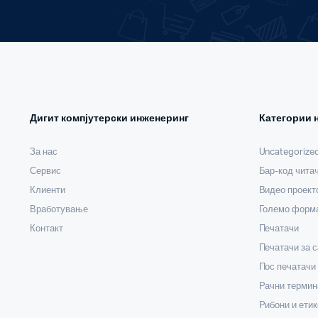
Дигит компјутерски инженеринг
Категории 
За нас
Uncategorize
Сервис
Бар-код чита
Клиенти
Видео проект
Вработување
Големо форма
Контакт
Печатачи
Печатачи за 
Пос печатачи
Рачни термин
Рибони и етик