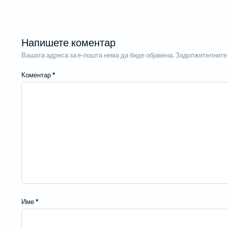
Напишете коментар
Вашата адреса за е-пошта нема да биде објавена.
Задолжителните 
Коментар
*
Име
*