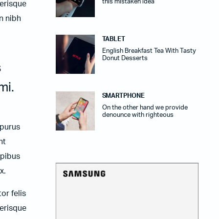
this mistaken idea
lerisque
n nibh
TABLET
English Breakfast Tea With Tasty
Donut Desserts
s
mi.
SMARTPHONE
On the other hand we provide
denounce with righteous
 purus
nt
apibus
x.
or felis
lerisque