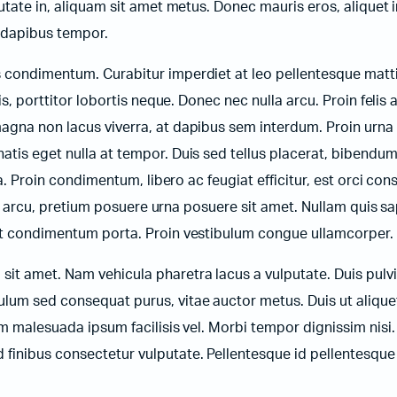
utate in, aliquam sit amet metus. Donec mauris eros, aliquet i
e dapibus tempor.
s condimentum. Curabitur imperdiet at leo pellentesque matt
is, porttitor lobortis neque. Donec nec nulla arcu. Proin felis 
agna non lacus viverra, at dapibus sem interdum. Proin urna 
tis eget nulla at tempor. Duis sed tellus placerat, bibendum 
ra. Proin condimentum, libero ac feugiat efficitur, est orci con
bus arcu, pretium posuere urna posuere sit amet. Nullam quis s
lit condimentum porta. Proin vestibulum congue ullamcorper.
it amet. Nam vehicula pharetra lacus a vulputate. Duis pulv
lum sed consequat purus, vitae auctor metus. Duis ut aliquet
um malesuada ipsum facilisis vel. Morbi tempor dignissim nisi.
inibus consectetur vulputate. Pellentesque id pellentesque 