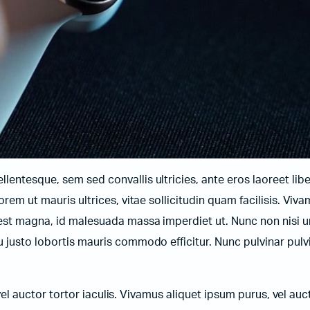
entesque, sem sed convallis ultricies, ante eros laoreet libe
orem ut mauris ultrices, vitae sollicitudin quam facilisis. Viv
t est magna, id malesuada massa imperdiet ut. Nunc non nisi 
u justo lobortis mauris commodo efficitur. Nunc pulvinar pulv
 vel auctor tortor iaculis. Vivamus aliquet ipsum purus, vel auct