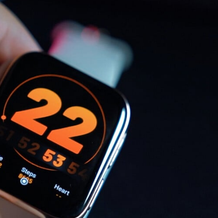
и проектори
 за домашно кино
 со кратка раздалеченост
со ултра кратка раздалеченост
ски проектори
Мобилни терминали
Таблети
Кабли, PSU, Аксесоари