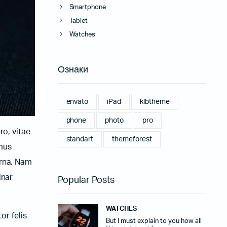
Smartphone
Tablet
Watches
Ознаки
envato
iPad
klbtheme
phone
photo
pro
ro, vitae
standart
themeforest
amus
urna. Nam
inar
Popular Posts
WATCHES
or felis
But I must explain to you how all