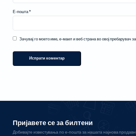
Е-пошта
*
Зачувај го моето име, е-маил и веб страна во овој пребарувач з
Пријавете се за билтени
Добивајте известувања по е-пошта за нашата најнова продав