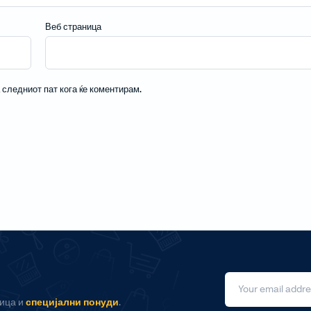
Веб страница
а следниот пат кога ќе коментирам.
ница и
специјални понуди
.