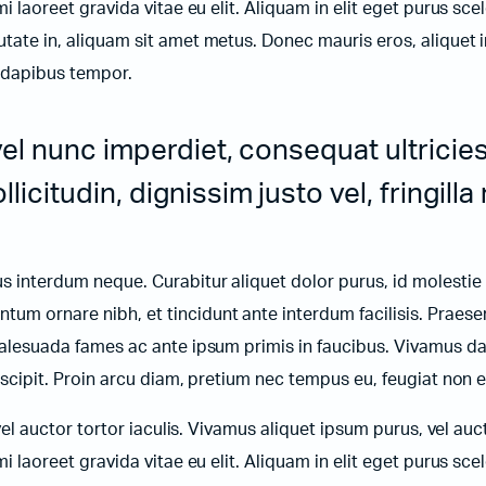
mi laoreet gravida vitae eu elit. Aliquam in elit eget purus sce
utate in, aliquam sit amet metus. Donec mauris eros, aliquet i
e dapibus tempor.
vel nunc imperdiet, consequat ultricie
icitudin, dignissim justo vel, fringilla 
bus interdum neque. Curabitur aliquet dolor purus, id molestie
tum ornare nibh, et tincidunt ante interdum facilisis. Praese
t malesuada fames ac ante ipsum primis in faucibus. Vivamus d
suscipit. Proin arcu diam, pretium nec tempus eu, feugiat non e
 vel auctor tortor iaculis. Vivamus aliquet ipsum purus, vel auct
mi laoreet gravida vitae eu elit. Aliquam in elit eget purus sce