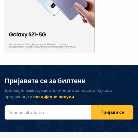
Пријавете се за билтени
Добивајте известувања по е-пошта за нашата најнова
продавница и
специјални понуди
.
Пријави се