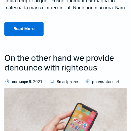
ligula tempor aliquet. Fusce tincidunt est magna, id
malesuada massa imperdiet ut. Nunc non nisi urna. Nam
Read More
On the other hand we provide
denounce with righteous
октомври 9, 2021
Smartphone
phone
,
standart