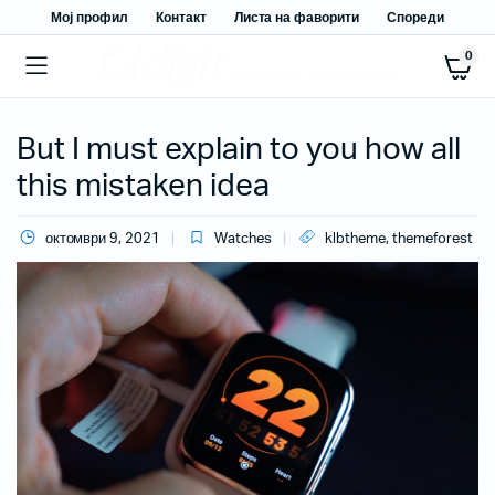
Мој профил
Контакт
Листа на фаворити
Спореди
0
But I must explain to you how all
this mistaken idea
октомври 9, 2021
Watches
klbtheme
,
themeforest