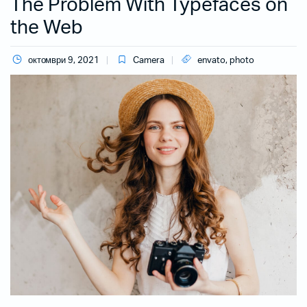
The Problem With Typefaces on
the Web
октомври 9, 2021
Camera
envato
,
photo