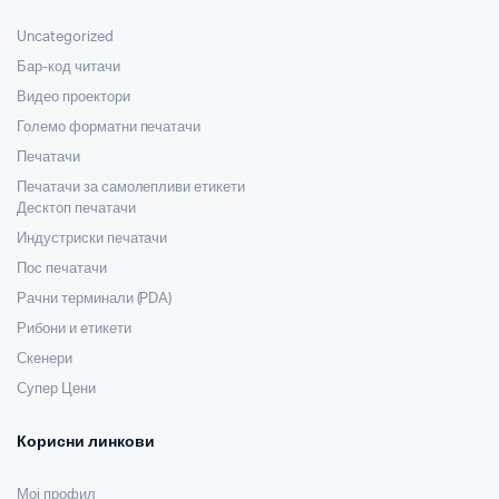
Uncategorized
Бар-код читачи
Видео проектори
Големо форматни печатачи
Печатачи
Печатачи за самолепливи етикети
Десктоп печатачи
Индустриски печатачи
Пос печатачи
Рачни терминали (PDA)
Рибони и етикети
Скенери
Супер Цени
Корисни линкови
Мој профил