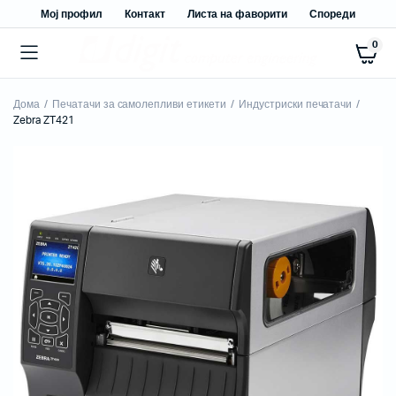
Мој профил
Контакт
Листа на фаворити
Спореди
0
Дома
Печатачи за самолепливи етикети
Индустриски печатачи
Zebra ZT421