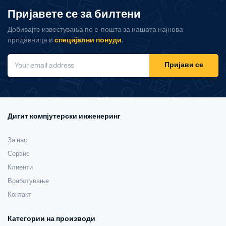
Пријавете се за билтени
Добивајте известувања по е-пошта за нашата најнова
продавница и
специјални понуди
.
Пријави се
Дигит компјутерски инженеринг
За нас
Сервис
Клиенти
Вработување
Контакт
Категории на производи