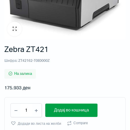
Zebra ZT421
Шифра:
ZT42162-T0E0000Z
На залиха
175.933
ден
Додај во кошница
Compare
Додади во листа на желби