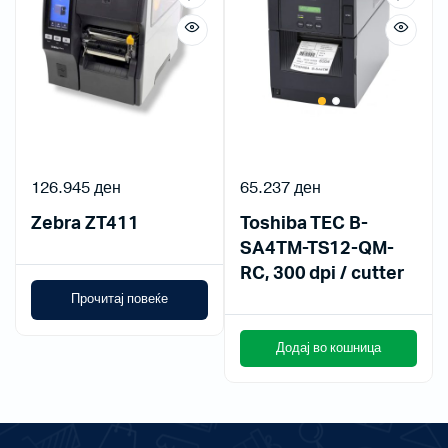
126.945
ден
65.237
ден
Zebra ZT411
Toshiba TEC B-
SA4TM-TS12-QM-
RC, 300 dpi / cutter
Прочитај повеќе
Додај во кошница