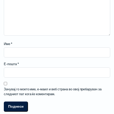
Име
*
Е-пошта
*
Зачувај го моето име, е-маил и веб страна во овој пребарувач за
следниот пат кога ќе коментирам.