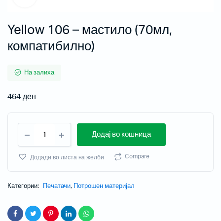
Yellow 106 – мастило (70мл,
компатибилно)
На залиха
464
ден
Додај во кошница
Compare
Додади во листа на желби
Категории:
Печатачи
,
Потрошен материјал