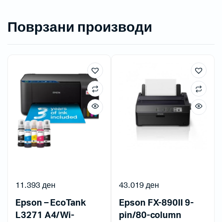
Поврзани производи
11.393
ден
43.019
ден
Epson – EcoTank
Epson FX-890II 9-
L3271 A4/Wi-
pin/80-column