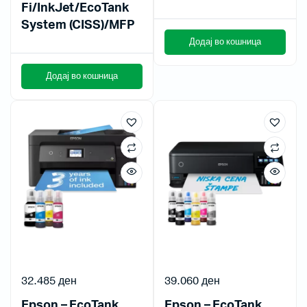
Fi/InkJet/EcoTank
System (CISS)/MFP
Додај во кошница
Додај во кошница
32.485
ден
39.060
ден
Epson – EcoTank
Epson – EcoTank