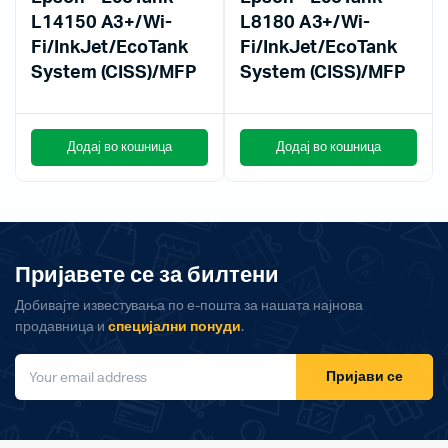
L14150 A3+/Wi-
L8180 A3+/Wi-
Fi/InkJet/EcoTank
Fi/InkJet/EcoTank
System (CISS)/MFP
System (CISS)/MFP
Додај во кошница
Додај во кошница
Пријавете се за билтени
Добивајте известувања по е-пошта за нашата најнова
продавница и
специјални понуди
.
Пријави се