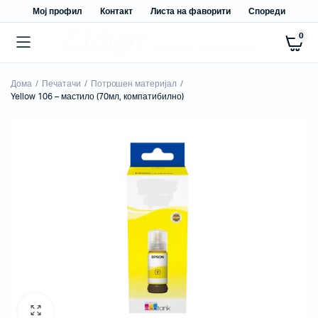
Мој профил
Контакт
Листа на фаворити
Спореди
0
Дома
Печатачи
Потрошен материјал
Yellow 106 – мастило (70мл, компатибилно)