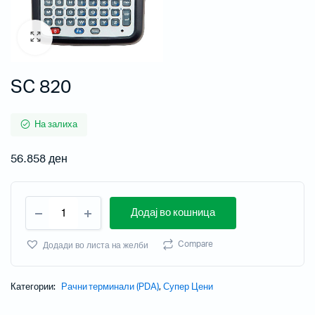
SC 820
На залиха
56.858
ден
Додај во кошница
Compare
Додади во листа на желби
Категории:
Рачни терминали (PDA)
,
Супер Цени