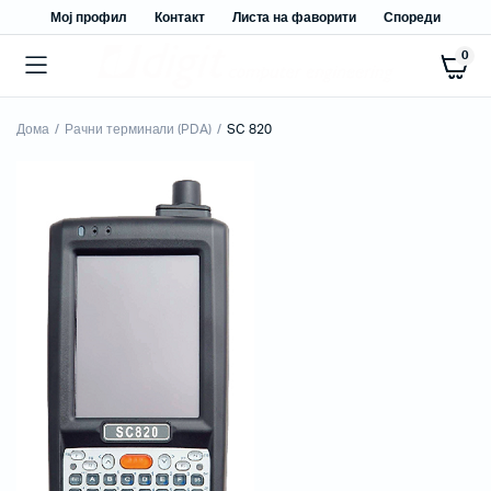
Мој профил
Контакт
Листа на фаворити
Спореди
0
Дома
Рачни терминали (PDA)
SC 820