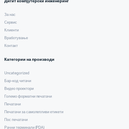
Дигит компјутерски инженеринг
За нас
Сервис
Клиенти
Вработување
Контакт
Категории на производи
Uncategorized
Бар-код читачи
Видео проектори
Големо форматни печатачи
Печатачи
Печатачи за самолепливи етикети
Пос печатачи
Рачни терминали (PDA)