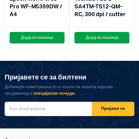
Pro WF-M5399DW /
SA4TM-TS12-QM-
A4
RC, 300 dpi / cutter
Додај во кошница
Додај во кошница
Пријавете се за билтени
Добивајте известувања по е-пошта за нашата најнова
продавница и
специјални понуди
.
Пријави се