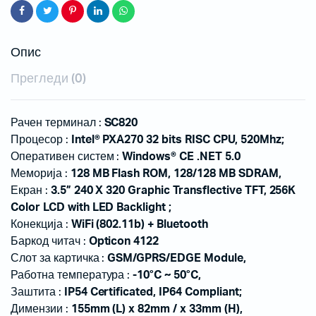
Опис
Прегледи (0)
Рачен терминал :
SC820
Процесор :
Intel® PXA270 32 bits RISC CPU, 520Mhz;
Оперативен систем :
Windows® CE .NET 5.0
Меморија :
128 MB Flash ROM, 128/128 MB SDRAM,
Екран :
3.5” 240 X 320 Graphic Transflective TFT, 256K
Color LCD with LED Backlight ;
Конекција :
WiFi (802.11b) + Bluetooth
Баркод читач :
Opticon 4122
Слот за картичка :
GSM/GPRS/EDGE Module,
Работна температура :
-10°C ~ 50°C,
Заштита :
IP54 Certificated, IP64 Compliant;
Димензии :
155mm (L) x 82mm / x 33mm (H),