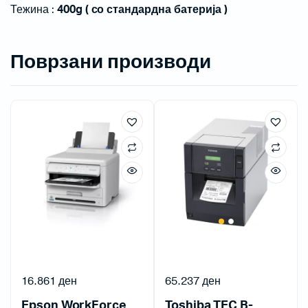
Тежина :
400g ( со стандардна батерија )
Поврзани производи
16.861
ден
65.237
ден
Epson WorkForce
Toshiba TEC B-