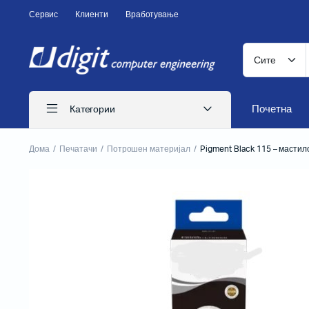
Сервис
Клиенти
Вработување
Почетна
Категории
Дома
Печатачи
Потрошен материјал
Pigment Black 115 – мастил
ITS печатачи
Иглични печатачи
Ласерски печатачи
Печатачи за CD
Бизнис печатачи
Потрошен материјал