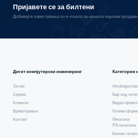
Пријавете се за билтени
Добивајте известувања по е-пошта за нашата најнова продав
Дигит компјутерски инженеринг
Категории 
За нас
Uncategorize
Сервис
Бар-код чита
Клиенти
Видео проект
Вработување
Големо форма
Контакт
Печатачи
ITS печатачи
Бизнис печат