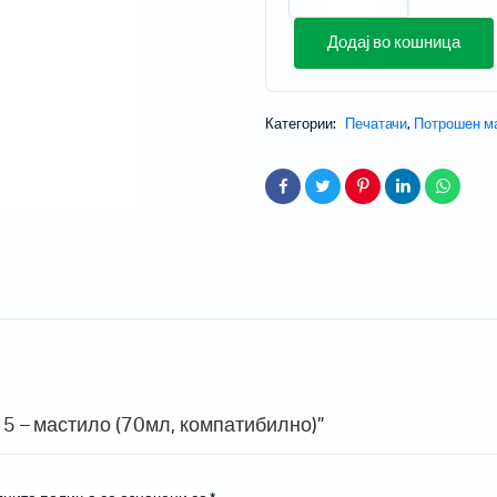
Додај во кошница
Категории:
Печатачи
,
Потрошен м
и проектори
 за домашно кино
 со кратка раздалеченост
со ултра кратка раздалеченост
ски проектори
Мобилни терминали
15 – мастило (70мл, компатибилно)”
Таблети
Кабли, PSU, Аксесоари