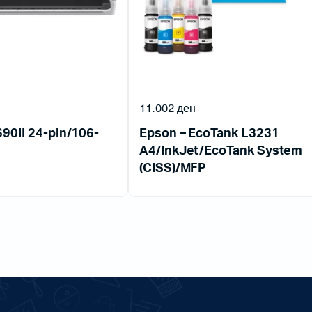
11.002
ден
90II 24-pin/106-
Epson – EcoTank L3231
A4/InkJet/EcoTank System
(CISS)/MFP