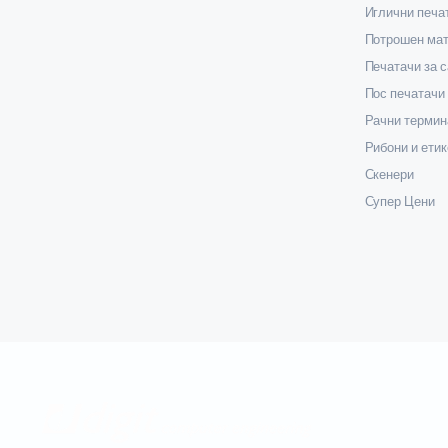
Иглични печа
Потрошен мат
Печатачи за 
Пос печатачи
Рачни термин
Рибони и етик
Скенери
Супер Цени