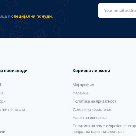
ница и
специјални понуди
.
на производи
Корисни линкови
d
Мој профил
чи
Нарачки
ори
Политика на приватност
тни печатачи
Услови на користење
Начин на испорака
Политика на замена/враќање на пр
ачи
поврат на парични средства