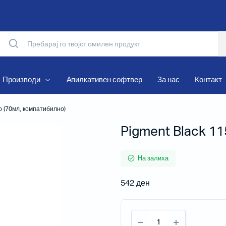
Производи
Апилкативен софтвер
За нас
Контакт
о (70мл, компатибилно)
Pigment Black 11
Матрични печатачи
Термални печатачи
На залиха
Мобилни печатачи
542
ден
Рибони и Хартиени ролни