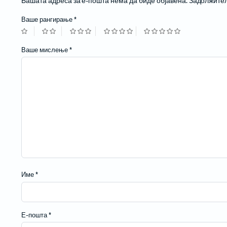
Вашата адреса за е-пошта нема да биде објавена.
Задолжител
Жичани бар-код читачи
Ваше рангирање
*
Ваше мислење
*
Име
*
Е-пошта
*