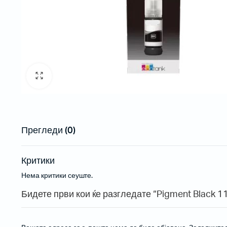
Рибони
Пренослив
Етикети
Проектори
Проектори
Проектори 
Прегледи (0)
Инсталаци
Критики
Нема критики сеуште.
Бар-код читачи за на маса
Бидете први кои ќе разгледате “Pigment Black 1
Безжични бар-код читачи
Вградливи бар-код читачи