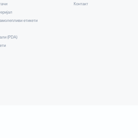
тачи
Контакт
еријал
самолепливи етикети
али (PDA)
ети