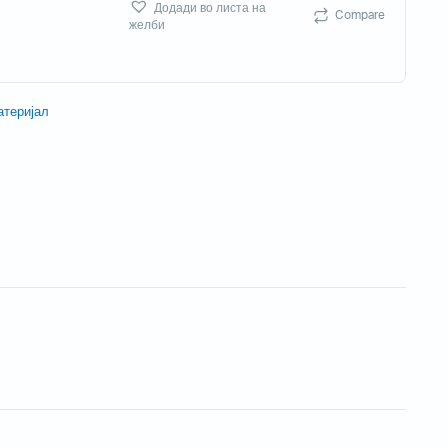
Додади во листа на
Compare
Потрошен материјал
желби
Акцесориси
атеријал
Бизнис скенери
Потрошувачки скенер