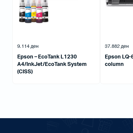
9.114
ден
37.882
ден
Epson – EcoTank L1230
Epson LQ-6
A4/InkJet/EcoTank System
column
(CISS)