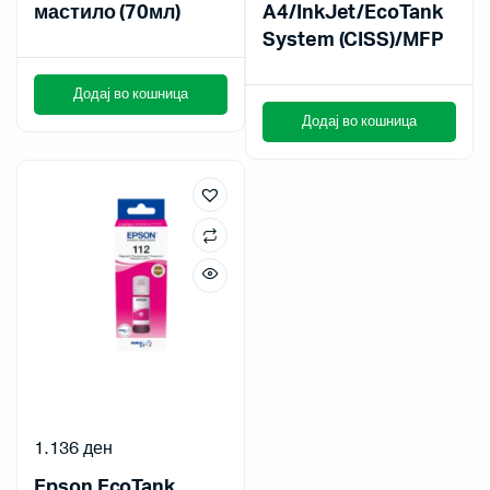
мастило (70мл)
A4/InkJet/EcoTank
System (CISS)/MFP
Додај во кошница
Додај во кошница
1.136
ден
Epson EcoTank