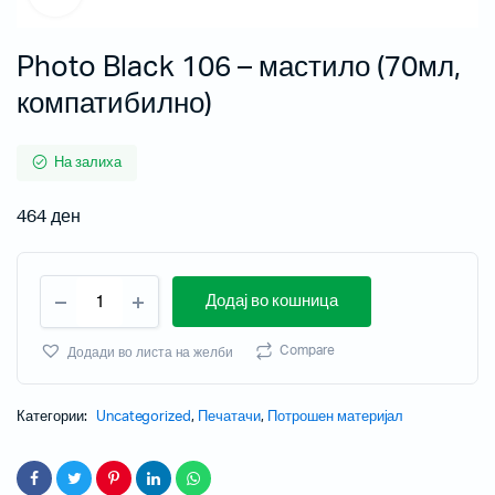
Photo Black 106 – мастило (70мл,
компатибилно)
На залиха
464
ден
Додај во кошница
Compare
Додади во листа на желби
Категории:
Uncategorized
,
Печатачи
,
Потрошен материјал