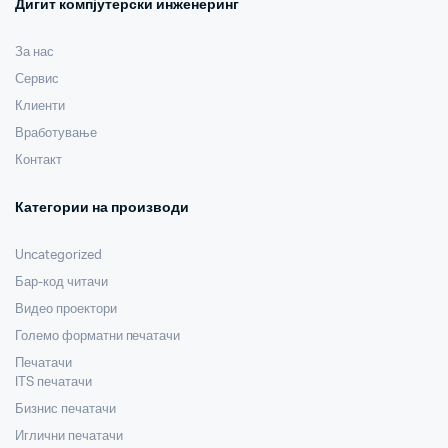
Дигит компјутерски инженеринг
За нас
Сервис
Клиенти
Вработување
Контакт
Категории на производи
Uncategorized
Бар-код читачи
Видео проектори
Големо форматни печатачи
Печатачи
ITS печатачи
Бизнис печатачи
Иглични печатачи