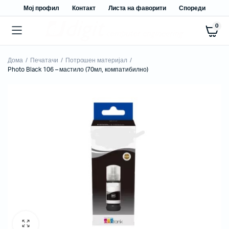
Мој профил
Контакт
Листа на фаворити
Спореди
0
Дома
Печатачи
Потрошен материјал
Photo Black 106 – мастило (70мл, компатибилно)