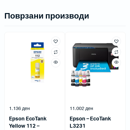
Поврзани производи
1.136
ден
11.002
ден
Epson EcoTank
Epson – EcoTank
Yellow 112 –
L3231