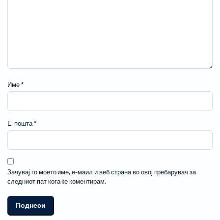
Име
*
Е-пошта
*
Зачувај го моето име, е-маил и веб страна во овој пребарувач за
следниот пат кога ќе коментирам.