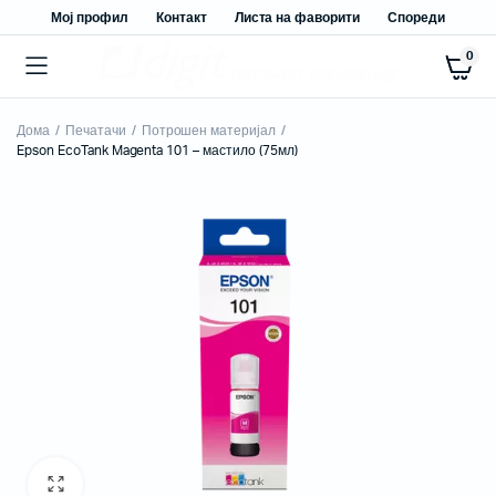
Мој профил
Контакт
Листа на фаворити
Спореди
0
Дома
Печатачи
Потрошен материјал
Epson EcoTank Magenta 101 – мастило (75мл)