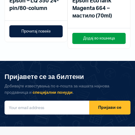
Epson – LQ 350 24-
Epson EcoTank
pin/80-column
Mаgenta 664 –
мастило (70ml)
Прочитај повеќе
Додај во кошница
Пријавете се за билтени
Добивајте известувања по е-пошта за нашата најнова
продавница и
специјални понуди
.
Пријави се