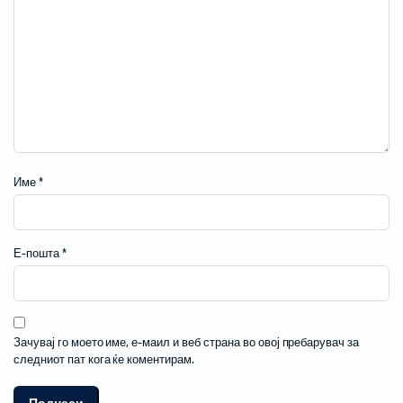
Име
*
Е-пошта
*
Зачувај го моето име, е-маил и веб страна во овој пребарувач за
следниот пат кога ќе коментирам.