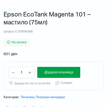
Epson EcoTank Magenta 101 –
мастило (75мл)
Шифра:
C13T03V34A
На залиха
631
ден
Додај во кошница
Compare
Додади во листа на желби
Категории:
Печатачи
,
Потрошен материјал