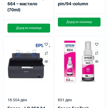
664 – мастило
pin/94-column
(70ml)
Додај во кошница
Додај во кошница
18.554
ден
631
ден