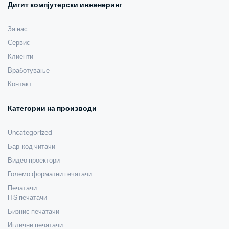
Дигит компјутерски инженеринг
За нас
Сервис
Клиенти
Вработување
Контакт
Категории на производи
Uncategorized
Бар-код читачи
Видео проектори
Големо форматни печатачи
Печатачи
ITS печатачи
Бизнис печатачи
Иглични печатачи