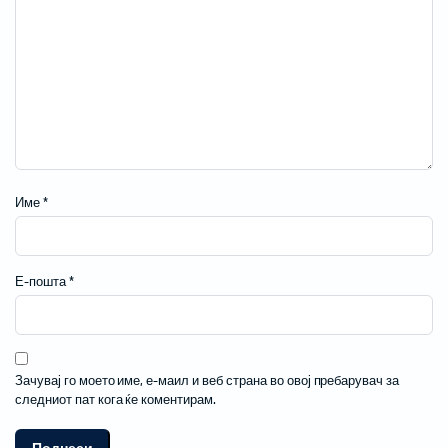
Име
*
Е-пошта
*
Зачувај го моето име, е-маил и веб страна во овој пребарувач за
следниот пат кога ќе коментирам.