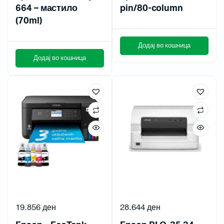
664 – мастило
pin/80-column
(70ml)
Додај во кошница
Додај во кошница
19.856
ден
28.644
ден