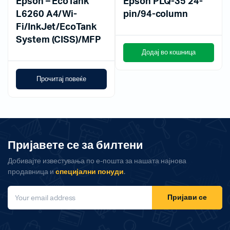
Epson – EcoTank
Epson PLQ-35 24-
L6260 A4/Wi-
pin/94-column
Fi/InkJet/EcoTank
System (CISS)/MFP
Додај во кошница
Прочитај повеќе
Пријавете се за билтени
Добивајте известувања по е-пошта за нашата најнова
продавница и
специјални понуди
.
Пријави се