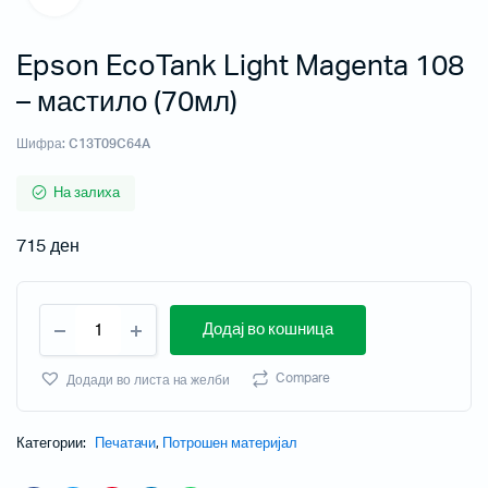
Epson EcoTank Light Magenta 108
– мастило (70мл)
Шифра:
C13T09C64A
На залиха
715
ден
Додај во кошница
Compare
Додади во листа на желби
Категории:
Печатачи
,
Потрошен материјал