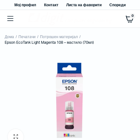
Мој профил
Контакт
Листа на фаворити
Спореди
0
Дома
Печатачи
Потрошен материјал
Epson EcoTank Light Magenta 108 – мастило (70мл)