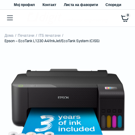
Мој профил
Контакт
Листа на фаворити
Спореди
0
Дома
Печатачи
ITS печатачи
Epson – EcoTank L1230 A4/InkJet/EcoTank System (CISS)