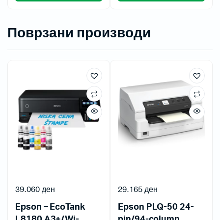
Поврзани производи
39.060
ден
29.165
ден
Epson – EcoTank
Epson PLQ-50 24-
L8180 A3+/Wi-
pin/94-column