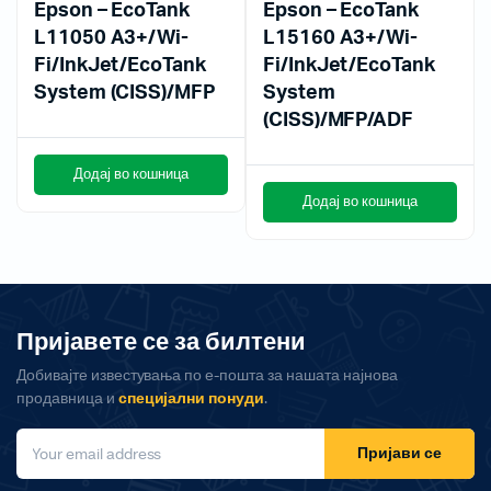
Epson – EcoTank
Epson – EcoTank
L11050 A3+/Wi-
L15160 A3+/Wi-
Fi/InkJet/EcoTank
Fi/InkJet/EcoTank
System (CISS)/MFP
System
(CISS)/MFP/ADF
Додај во кошница
Додај во кошница
Пријавете се за билтени
Добивајте известувања по е-пошта за нашата најнова
продавница и
специјални понуди
.
Пријави се