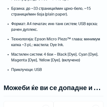
Брзина: до ~33 страници/мин црно-бело, ~15
страници/мин боја (plain paper).
Формат: A4 печатач; инк-танк систем; USB врска;
рaчен дуплекс.
Технологија: Epson Micro Piezo™ глава; минимум
капка ~3 pL; мастила: Dye Ink.
Мастилен систем: 4 бои – Black [Dye], Cyan [Dye],
Magenta [Dye], Yellow [Dye]. (вклучено)
Приклучоци: USB
Можеби ќе ви се допадне и …