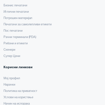
Бизнис печатачи
Иглични печатачи
Потрошен материјал
Печатачи за самолепливи етикети
Пос печатачи
Рачни терминали (PDA)
Рибони и етикети
Скенери
Супер Цени
Корисни линкови
Мој профил
Нарачки
Политика на приватност
Услови на користење
Начин на испорака