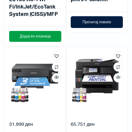
Fi/InkJet/EcoTank
System (CISS)/MFP
Прочитај повеќе
Додај во кошница
31.899
ден
65.751
ден