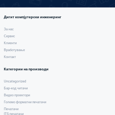
Дигит компјутерски инженеринг
За нас
Сервис
Клиенти
Вработување
Контакт
Категории на производи
Uncategorized
Бар-код читачи
Видео проектори
Големо форматни печатачи
Печатачи
ITS печатачи