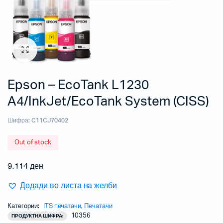
Epson – EcoTank L1230
A4/InkJet/EcoTank System (CISS)
Шифра:
C11CJ70402
Out of stock
9.114
ден
Додади во листа на желби
Категории:
ITS печатачи
,
Печатачи
10356
ПРОДУКТНА ШИФРА: