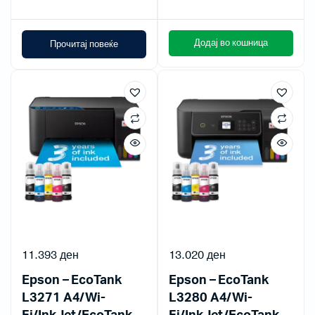
Додај во кошница
Прочитај повеќе
11.393
ден
13.020
ден
Epson – EcoTank
Epson – EcoTank
L3271 A4/Wi-
L3280 A4/Wi-