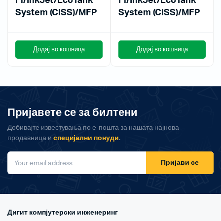
Fi/InkJet/EcoTank
Fi/InkJet/EcoTank
System (CISS)/MFP
System (CISS)/MFP
Додај во кошница
Додај во кошница
Пријавете се за билтени
Добивајте известувања по е-пошта за нашата најнова
продавница и
специјални понуди
.
Пријави се
Дигит компјутерски инженеринг