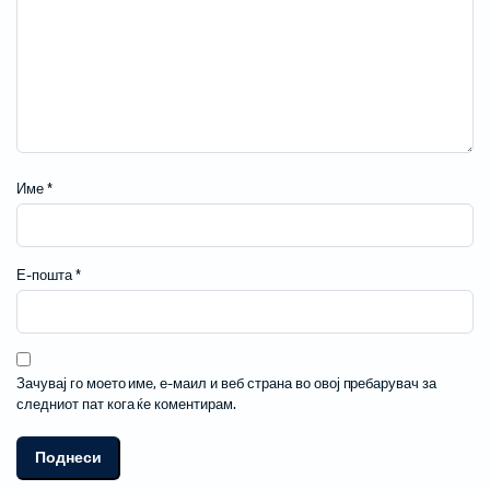
Име
*
Е-пошта
*
Зачувај го моето име, е-маил и веб страна во овој пребарувач за
следниот пат кога ќе коментирам.