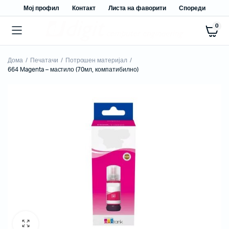
Мој профил
Контакт
Листа на фаворити
Спореди
0
Дома
Печатачи
Потрошен материјал
664 Magenta – мастило (70мл, компатибилно)