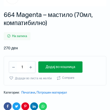
664 Magenta – мастило (70мл,
компатибилно)
На залиха
270
ден
Додај во кошница
Compare
Додади во листа на желби
Категории:
Печатачи
,
Потрошен материјал