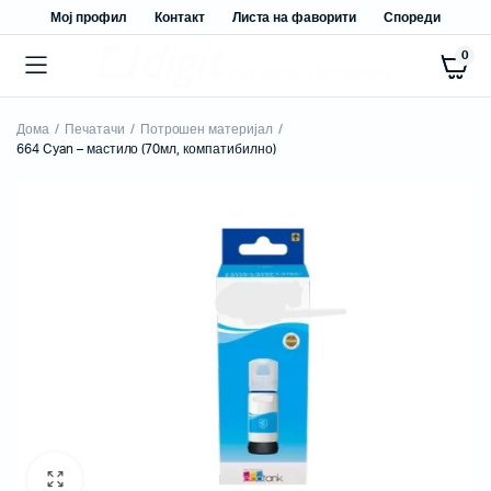
Мој профил
Контакт
Листа на фаворити
Спореди
0
Дома
Печатачи
Потрошен материјал
664 Cyan – мастило (70мл, компатибилно)