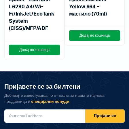
L6290 A4/Wi-
Yellow 664 –
Fi/InkJet/EcoTank
мастило (70ml)
System
(CISS)/MFP/ADF
Додај во кошница
Додај во кошница
Пријавете се за билтени
Добивајте известувања по е-пошта за нашата најнова
продавница и
специјални понуди
.
Пријави се