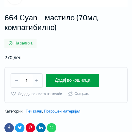
664 Cyan – мастило (70мл,
компатибилно)
На залиха
270
ден
Додај во кошница
Compare
Додади во листа на желби
Категории:
Печатачи
,
Потрошен материјал