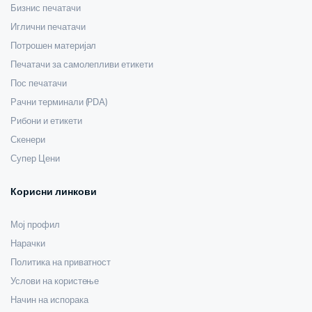
Бизнис печатачи
Иглични печатачи
Потрошен материјал
Печатачи за самолепливи етикети
Пос печатачи
Рачни терминали (PDA)
Рибони и етикети
Скенери
Супер Цени
Корисни линкови
Мој профил
Нарачки
Политика на приватност
Услови на користење
Начин на испорака