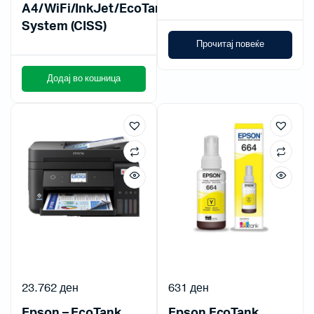
A4/WiFi/InkJet/EcoTank
System (CISS)
Прочитај повеќе
Додај во кошница
23.762
ден
631
ден
Epson – EcoTank
Epson EcoTank