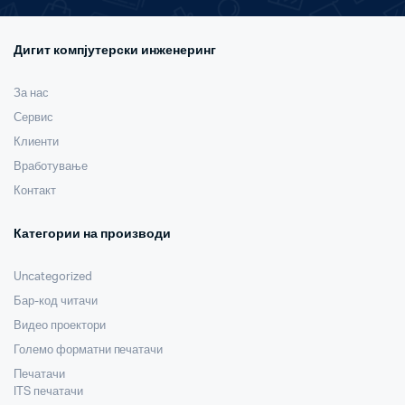
Дигит компјутерски инженеринг
За нас
Сервис
Клиенти
Вработување
Контакт
Категории на производи
Uncategorized
Бар-код читачи
Видео проектори
Големо форматни печатачи
Печатачи
ITS печатачи