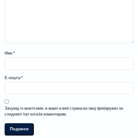
Име
*
Е-пошта
*
Зачувај го моето име, е-маил и веб страна во овој пребарувач за
следниот пат кога ќе коментирам.