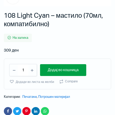
108 Light Cyan – мастило (70мл,
компатибилно)
На залиха
309
ден
Додај во кошница
Compare
Додади во листа на желби
Категории:
Печатачи
,
Потрошен материјал