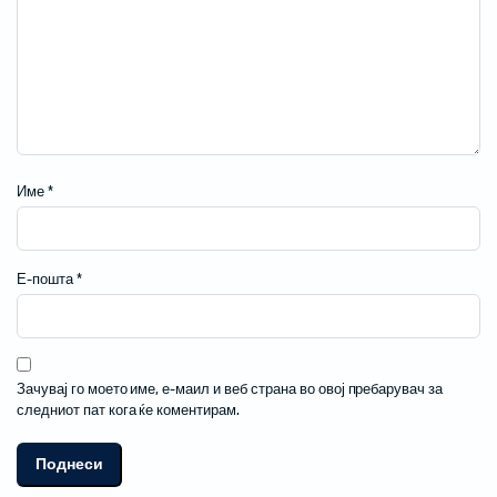
Име
*
Е-пошта
*
Зачувај го моето име, е-маил и веб страна во овој пребарувач за
следниот пат кога ќе коментирам.