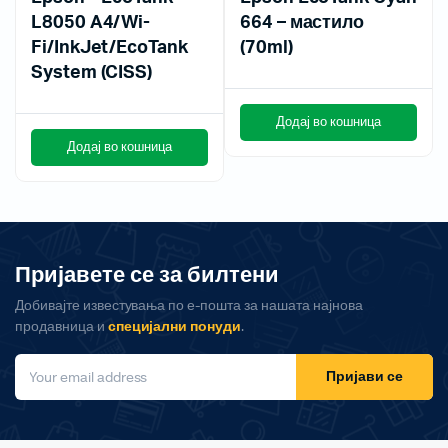
L8050 A4/Wi-
664 – мастило
Fi/InkJet/EcoTank
(70ml)
System (CISS)
Додај во кошница
Додај во кошница
Пријавете се за билтени
Добивајте известувања по е-пошта за нашата најнова
продавница и
специјални понуди
.
Пријави се