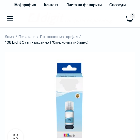
Мој профил
Контакт
Листа на фаворити
Спореди
0
Дома
Печатачи
Потрошен материјал
108 Light Cyan – мастило (70мл, компатибилно)