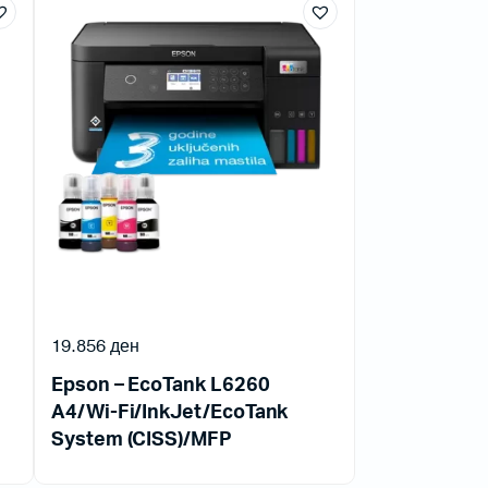
19.856
ден
Epson – EcoTank L6260
A4/Wi-Fi/InkJet/EcoTank
System (CISS)/MFP