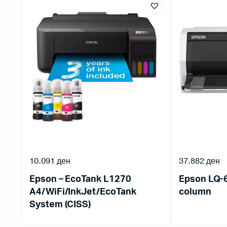
10.091
ден
37.882
ден
Epson – EcoTank L1270
Epson LQ-6
A4/WiFi/InkJet/EcoTank
column
System (CISS)