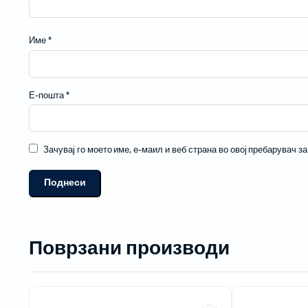
Име
*
Е-пошта
*
Зачувај го моето име, е-маил и веб страна во овој пребарувач з
Поврзани производи