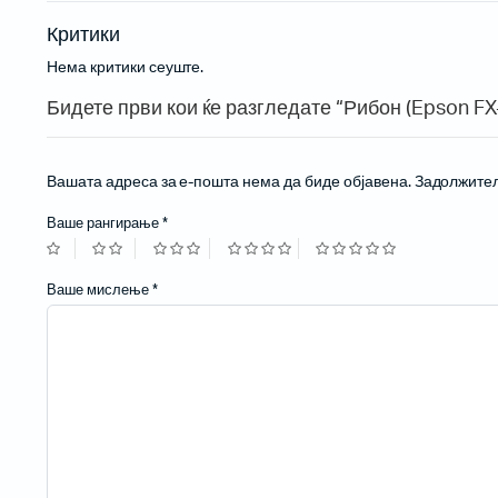
Жичани бар-код читачи
Критики
Нема критики сеуште.
Бидете први кои ќе разгледате “Рибон (Epson FX-
Вашата адреса за е-пошта нема да биде објавена.
Задолжител
Ваше рангирање
*
Ваше мислење
*