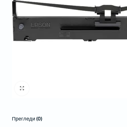
Рибони
Пренослив
Етикети
Проектори
Проектори
Проектори 
Инсталаци
Бар-код читачи за на маса
Безжични бар-код читачи
Прегледи (0)
Вградливи бар-код читачи