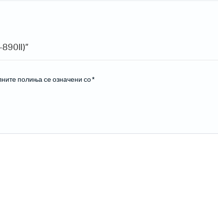
890II)”
ните полиња се означени со
*