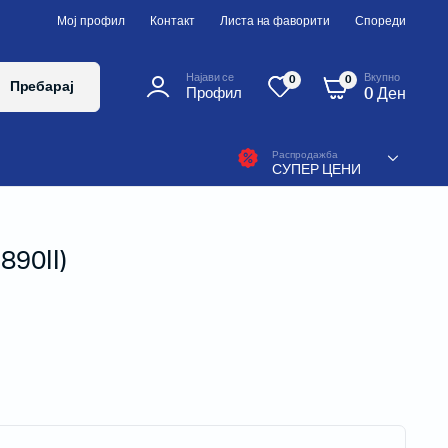
Мој профил
Контакт
Листа на фаворити
Спореди
Вкупно
Најави се
0
0
Пребарај
0
Ден
Профил
Распродажба
СУПЕР ЦЕНИ
890II)
Десктоп печатачи
Печатачи од средна класа
Индустриски печатачи
Колорни лабел печатачи
Мобилни печатачи
RFID печатачи