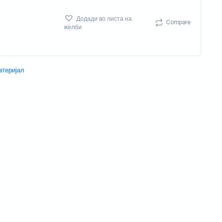
Потрошен материјал
Додади во листа на
Compare
Акцесориси
желби
атеријал
Бизнис скенери
Потрошувачки скенер