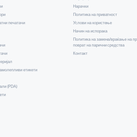
чи
Нарачки
ори
Политика на приватност
тни печатачи
Услови на користење
Начин на испорака
Политика на замена/враќање на пр
ачи
поврат на парични средства
тачи
Контакт
еријал
самолепливи етикети
али (PDA)
ети