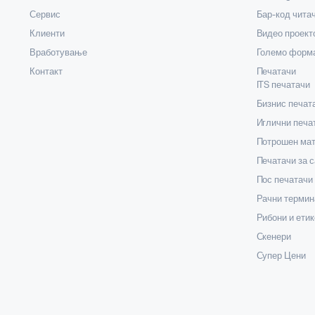
Сервис
Бар-код чита
Клиенти
Видео проект
Вработување
Големо форма
Контакт
Печатачи
ITS печатачи
Бизнис печат
Иглични печа
Потрошен мат
Печатачи за 
Пос печатачи
Рачни термин
Рибони и етик
Скенери
Супер Цени