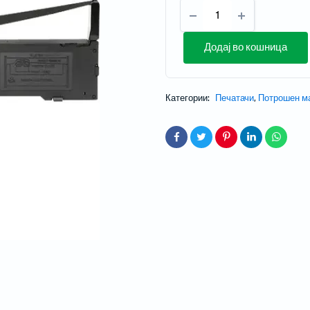
Додај во кошница
Категории:
Печатачи
,
Потрошен м
и проектори
 за домашно кино
 со кратка раздалеченост
со ултра кратка раздалеченост
ски проектори
Мобилни терминали
Таблети
Кабли, PSU, Аксесоари