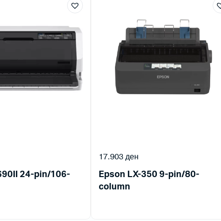
17.903
ден
90II 24-pin/106-
Epson LX-350 9-pin/80-
column