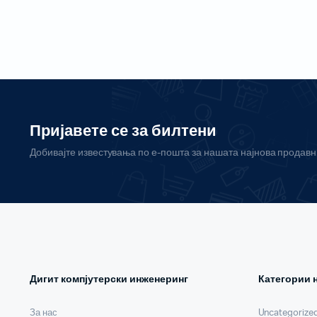
Пријавете се за билтени
Добивајте известувања по е-пошта за нашата најнова продав
Дигит компјутерски инженеринг
Категории 
За нас
Uncategorize