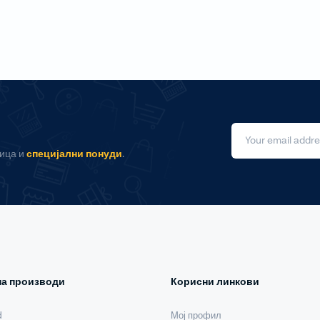
ница и
специјални понуди
.
на производи
Корисни линкови
d
Мој профил