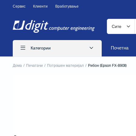
Сервис
Клиенти
Вработување
Почетна
Категории
Дома
Печатачи
Потрошен материјал
Рибон (Epson FX-890II)
ITS печатачи
Иглични печатачи
Ласерски печатачи
Печатачи за CD
Бизнис печатачи
Потрошен материјал